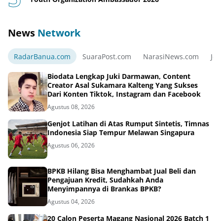
News
Network
RadarBanua.com
SuaraPost.com
NarasiNews.com
Jej
Biodata Lengkap Juki Darmawan, Content
Creator Asal Sukamara Kalteng Yang Sukses
Dari Konten Tiktok, Instagram dan Facebook
Agustus 08, 2026
Genjot Latihan di Atas Rumput Sintetis, Timnas
Indonesia Siap Tempur Melawan Singapura
Agustus 06, 2026
BPKB Hilang Bisa Menghambat Jual Beli dan
Pengajuan Kredit, Sudahkah Anda
Menyimpannya di Brankas BPKB?
Agustus 04, 2026
20 Calon Peserta Magang Nasional 2026 Batch 1