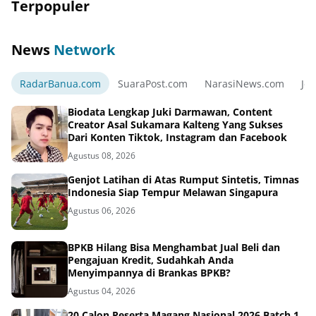
Terpopuler
News
Network
RadarBanua.com
SuaraPost.com
NarasiNews.com
Jej
Biodata Lengkap Juki Darmawan, Content
Creator Asal Sukamara Kalteng Yang Sukses
Dari Konten Tiktok, Instagram dan Facebook
Agustus 08, 2026
Genjot Latihan di Atas Rumput Sintetis, Timnas
Indonesia Siap Tempur Melawan Singapura
Agustus 06, 2026
BPKB Hilang Bisa Menghambat Jual Beli dan
Pengajuan Kredit, Sudahkah Anda
Menyimpannya di Brankas BPKB?
Agustus 04, 2026
20 Calon Peserta Magang Nasional 2026 Batch 1