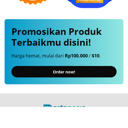
Promosikan
Produk
Terbaikmu
disini!
Harga hemat, mulai dari
Rp100.000
/
$10
.
Order now!
Berita Terkini, Cepat, Akurat, Terpercaya