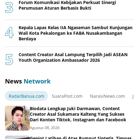
Forum Komunikasi Kebijakan Perkuat Sinergi
Perumusan Aturan Berbasis Bukti
Kepala Lapas Kelas IIA Ngaseman Sambut Kunjungan
Wali Kota Pekalongan ke FABA Nusakambangan
Berdaya
Content Creator Asal Lampung Terpilih Jadi ASEAN
Youth Organization Ambassador 2026
News
Network
RadarBanua.com
SuaraPost.com
NarasiNews.com
Jej
Biodata Lengkap Juki Darmawan, Content
Creator Asal Sukamara Kalteng Yang Sukses
Dari Konten Tiktok, Instagram dan Facebook
Agustus 08, 2026
Genjot Latihan di Atas Rumput Sintetis, Timnas