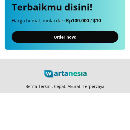
Terbaikmu
disini!
Harga hemat, mulai dari
Rp100.000
/
$10
.
Order now!
Berita Terkini, Cepat, Akurat, Terpercaya
Tentang Kami
Langganan
Kebijakan Privasi
Kode Etik
Info Kerjasama
Karir