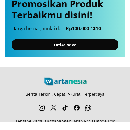
Promosikan
Produk
Terbaikmu
disini!
Harga hemat, mulai dari
Rp100.000
/
$10
.
Order now!
Berita Terkini, Cepat, Akurat, Terpercaya
Tentang Kami
Langganan
Kebijakan Privasi
Kode Etik
Info Kerjasama
Karir