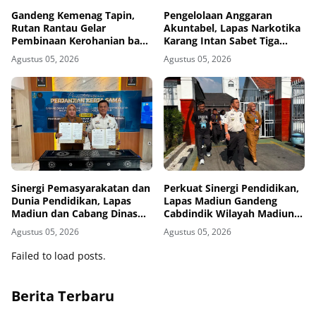
Gandeng Kemenag Tapin,
Pengelolaan Anggaran
Rutan Rantau Gelar
Akuntabel, Lapas Narkotika
Pembinaan Kerohanian bagi
Karang Intan Sabet Tiga
Warga Binaan
Penghargaan KPPN
Agustus 05, 2026
Agustus 05, 2026
Banjarmasin
Sinergi Pemasyarakatan dan
Perkuat Sinergi Pendidikan,
Dunia Pendidikan, Lapas
Lapas Madiun Gandeng
Madiun dan Cabang Dinas
Cabdindik Wilayah Madiun
Pendidikan Wilayah Madiun
Hadirkan Program TITL
Agustus 05, 2026
Agustus 05, 2026
Jalin Kerja Sama Pendidikan
Vokasi Teknik Instalasi
Failed to load posts.
Tenaga Listrik bagi Warga
Binaan
Berita Terbaru