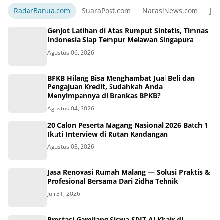
RadarBanua.com
SuaraPost.com
NarasiNews.com
Jej
Genjot Latihan di Atas Rumput Sintetis, Timnas
Indonesia Siap Tempur Melawan Singapura
Agustus 06, 2026
BPKB Hilang Bisa Menghambat Jual Beli dan
Pengajuan Kredit, Sudahkah Anda
Menyimpannya di Brankas BPKB?
Agustus 04, 2026
20 Calon Peserta Magang Nasional 2026 Batch 1
Ikuti Interview di Rutan Kandangan
Agustus 03, 2026
Jasa Renovasi Rumah Malang — Solusi Praktis &
Profesional Bersama Dari Zidha Tehnik
Juli 31, 2026
Prestasi Gemilang Siswa SDIT Al Khair di