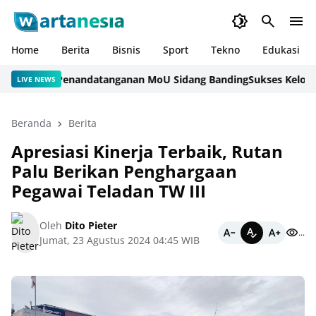
Home
Berita
Bisnis
Sport
Tekno
Edukasi
asi dan Penandatanganan MoU Sidang Banding
Sukses Kelola Laha
LIVE NEWS
Beranda
Berita
Apresiasi Kinerja Terbaik, Rutan
Palu Berikan Penghargaan
Pegawai Teladan TW III
Oleh
Dito Pieter
...
Jumat, 23 Agustus 2024 04:45 WIB