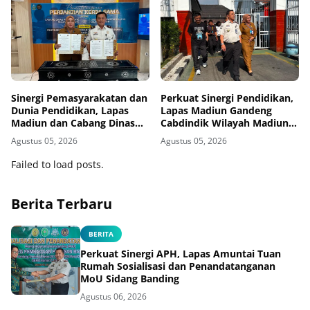
Sinergi Pemasyarakatan dan
Perkuat Sinergi Pendidikan,
Dunia Pendidikan, Lapas
Lapas Madiun Gandeng
Madiun dan Cabang Dinas
Cabdindik Wilayah Madiun
Pendidikan Wilayah Madiun
Hadirkan Program TITL
Agustus 05, 2026
Agustus 05, 2026
Jalin Kerja Sama Pendidikan
Vokasi Teknik Instalasi
Failed to load posts.
Tenaga Listrik bagi Warga
Binaan
Berita Terbaru
BERITA
Perkuat Sinergi APH, Lapas Amuntai Tuan
Rumah Sosialisasi dan Penandatanganan
MoU Sidang Banding
Agustus 06, 2026