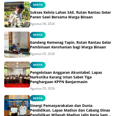
BERITA
Sukses Kelola Lahan SAE, Rutan Rantau Gelar
Panen Sawi Bersama Warga Binaan
Agustus 06, 2026
BERITA
Gandeng Kemenag Tapin, Rutan Rantau Gelar
Pembinaan Kerohanian bagi Warga Binaan
Agustus 05, 2026
BERITA
Pengelolaan Anggaran Akuntabel, Lapas
Narkotika Karang Intan Sabet Tiga
Penghargaan KPPN Banjarmasin
Agustus 05, 2026
BERITA
Sinergi Pemasyarakatan dan Dunia
Pendidikan, Lapas Madiun dan Cabang Dinas
Pendidikan Wilayah Madiun Jalin Kerja Sama