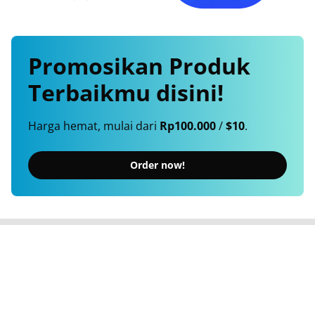
Promosikan
Produk
Terbaikmu
disini!
Harga hemat, mulai dari
Rp100.000
/
$10
.
Order now!
Berita Terkini, Cepat, Akurat, Terpercaya