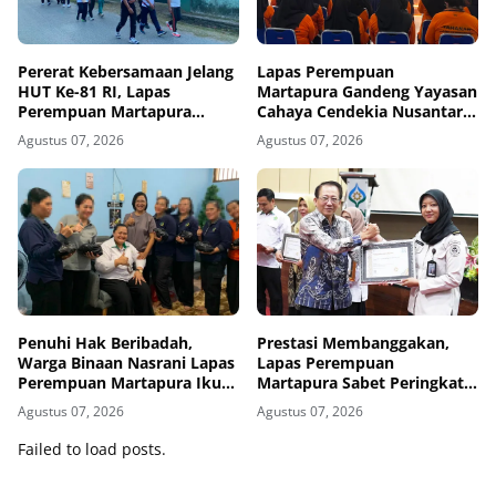
Pererat Kebersamaan Jelang
Lapas Perempuan
HUT Ke-81 RI, Lapas
Martapura Gandeng Yayasan
Perempuan Martapura
Cahaya Cendekia Nusantara
Meriahkan Fun Walk
Tingkatkan Literasi Hukum
Agustus 07, 2026
Agustus 07, 2026
Bersama Kakanwil
Warga Binaan
Penuhi Hak Beribadah,
Prestasi Membanggakan,
Warga Binaan Nasrani Lapas
Lapas Perempuan
Perempuan Martapura Ikuti
Martapura Sabet Peringkat
Kebaktian Rohani
III Kinerja Pelaksanaan
Agustus 07, 2026
Agustus 07, 2026
Anggaran 2025
Failed to load posts.