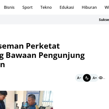
Bisnis
Sport
Tekno
Edukasi
Hiburan
Wi
Sukses Kelol
aseman Perketat
g Bawaan Pengunjung
an
...