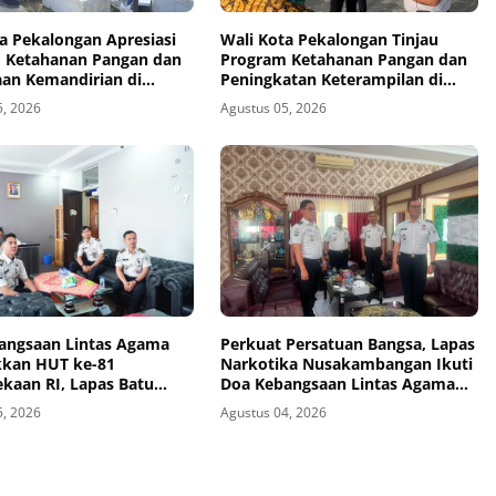
a Pekalongan Apresiasi
Wali Kota Pekalongan Tinjau
 Ketahanan Pangan dan
Program Ketahanan Pangan dan
an Kemandirian di
Peningkatan Keterampilan di
mbangan
Nusakambangan
5, 2026
Agustus 05, 2026
angsaan Lintas Agama
Perkuat Persatuan Bangsa, Lapas
kan HUT ke-81
Narkotika Nusakambangan Ikuti
kaan RI, Lapas Batu
Doa Kebangsaan Lintas Agama
n Semangat Persatuan
dan Kick Off Semarak HUT Ke-81
5, 2026
Agustus 04, 2026
irtual
Kemerdekaan RI