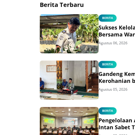
Berita Terbaru
BERITA
Sukses Kelol
Bersama War
Agustus 06, 2026
BERITA
Gandeng Kem
Kerohanian b
Agustus 05, 2026
BERITA
Pengelolaan 
Intan Sabet 