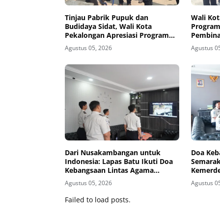
Tinjau Pabrik Pupuk dan
Wali Kot
Budidaya Sidat, Wali Kota
Program
Pekalongan Apresiasi Program
Pembina
Ketahanan Pangan di
Nusaka
Agustus 05, 2026
Agustus 0
Nusakambangan
Dari Nusakambangan untuk
Doa Keb
Indonesia: Lapas Batu Ikuti Doa
Semarak
Kebangsaan Lintas Agama
Kemerde
Sambut HUT ke-81 RI
Teguhka
Agustus 05, 2026
Agustus 0
Secara V
Failed to load posts.