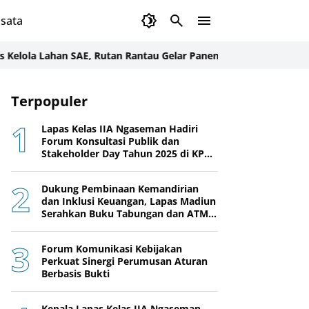
sata
a Lahan SAE, Rutan Rantau Gelar Panen Sawi Bersama Warga Bina
Terpopuler
Lapas Kelas IIA Ngaseman Hadiri
Forum Konsultasi Publik dan
Stakeholder Day Tahun 2025 di KPPN
Cilacap
Dukung Pembinaan Kemandirian
dan Inklusi Keuangan, Lapas Madiun
Serahkan Buku Tabungan dan ATM
BRI kepada Warga Binaan
Forum Komunikasi Kebijakan
Perkuat Sinergi Perumusan Aturan
Berbasis Bukti
Kepala Lapas Kelas IIA Ngaseman