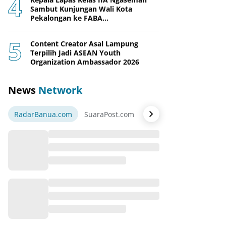
Sambut Kunjungan Wali Kota
Pekalongan ke FABA
Nusakambangan Berdaya
Content Creator Asal Lampung
Terpilih Jadi ASEAN Youth
Organization Ambassador 2026
News
Network
RadarBanua.com
SuaraPost.com
NarasiNews.com
Jej