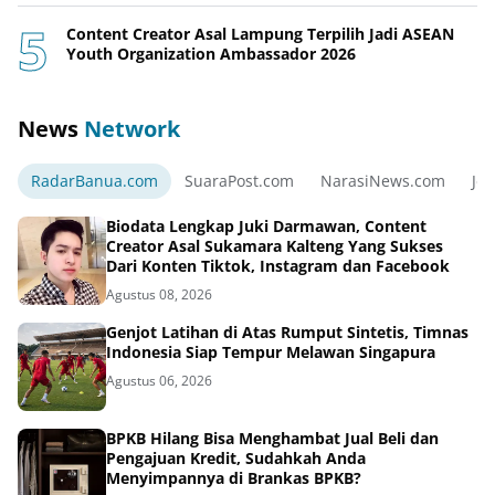
Content Creator Asal Lampung Terpilih Jadi ASEAN
Youth Organization Ambassador 2026
News
Network
RadarBanua.com
SuaraPost.com
NarasiNews.com
Jej
Biodata Lengkap Juki Darmawan, Content
Creator Asal Sukamara Kalteng Yang Sukses
Dari Konten Tiktok, Instagram dan Facebook
Agustus 08, 2026
Genjot Latihan di Atas Rumput Sintetis, Timnas
Indonesia Siap Tempur Melawan Singapura
Agustus 06, 2026
BPKB Hilang Bisa Menghambat Jual Beli dan
Pengajuan Kredit, Sudahkah Anda
Menyimpannya di Brankas BPKB?