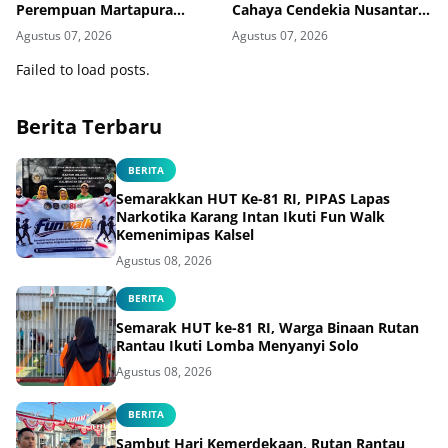
Perempuan Martapura
Cahaya Cendekia Nusantara
Meriahkan Fun Walk
Tingkatkan Literasi Hukum
Agustus 07, 2026
Agustus 07, 2026
Bersama Kakanwil
Warga Binaan
Failed to load posts.
Berita Terbaru
BERITA
Semarakkan HUT Ke-81 RI, PIPAS Lapas
Narkotika Karang Intan Ikuti Fun Walk
Kemenimipas Kalsel
Agustus 08, 2026
BERITA
Semarak HUT ke-81 RI, Warga Binaan Rutan
Rantau Ikuti Lomba Menyanyi Solo
Agustus 08, 2026
BERITA
Sambut Hari Kemerdekaan, Rutan Rantau