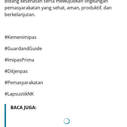
bidang kesehatan serta mewujudkan lingkungan
pemasyarakatan yang sehat, aman, produktif, dan
berkelanjutan.
#Kemenimipas
#GuardandGuide
#ImipasPrima
#Ditjenpas
#Pemasyarakatan
#LapsustikNK
BACA JUGA: