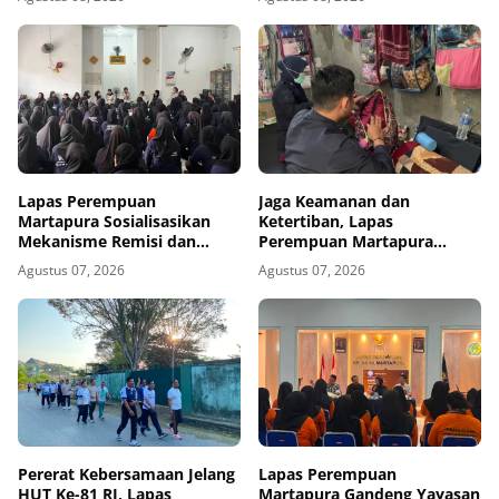
Royong
Lapas Perempuan
Jaga Keamanan dan
Martapura Sosialisasikan
Ketertiban, Lapas
Mekanisme Remisi dan
Perempuan Martapura
Integrasi kepada Warga
Intensifkan Razia di Blok
Agustus 07, 2026
Agustus 07, 2026
Binaan
Maximum Security
Pererat Kebersamaan Jelang
Lapas Perempuan
HUT Ke-81 RI, Lapas
Martapura Gandeng Yayasan