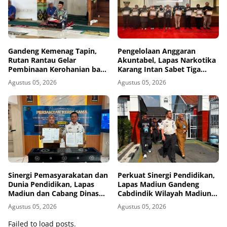
Gandeng Kemenag Tapin,
Pengelolaan Anggaran
Rutan Rantau Gelar
Akuntabel, Lapas Narkotika
Pembinaan Kerohanian bagi
Karang Intan Sabet Tiga
Warga Binaan
Penghargaan KPPN
Agustus 05, 2026
Agustus 05, 2026
Banjarmasin
Sinergi Pemasyarakatan dan
Perkuat Sinergi Pendidikan,
Dunia Pendidikan, Lapas
Lapas Madiun Gandeng
Madiun dan Cabang Dinas
Cabdindik Wilayah Madiun
Pendidikan Wilayah Madiun
Hadirkan Program TITL
Agustus 05, 2026
Agustus 05, 2026
Jalin Kerja Sama Pendidikan
Vokasi Teknik Instalasi
Failed to load posts.