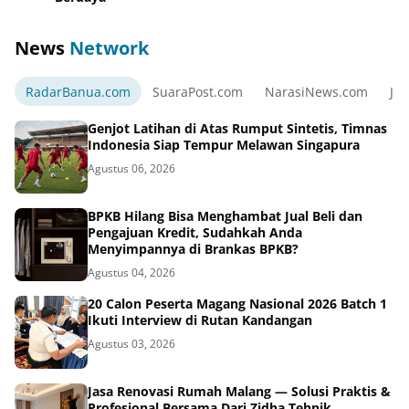
News
Network
RadarBanua.com
SuaraPost.com
NarasiNews.com
Jej
Genjot Latihan di Atas Rumput Sintetis, Timnas
Indonesia Siap Tempur Melawan Singapura
Agustus 06, 2026
BPKB Hilang Bisa Menghambat Jual Beli dan
Pengajuan Kredit, Sudahkah Anda
Menyimpannya di Brankas BPKB?
Agustus 04, 2026
20 Calon Peserta Magang Nasional 2026 Batch 1
Ikuti Interview di Rutan Kandangan
Agustus 03, 2026
Jasa Renovasi Rumah Malang — Solusi Praktis &
Profesional Bersama Dari Zidha Tehnik