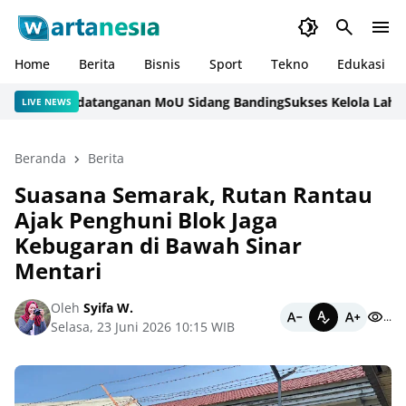
Home
Berita
Bisnis
Sport
Tekno
Edukasi
an Penandatanganan MoU Sidang Banding
Sukses Kelola Lahan SAE
LIVE NEWS
Beranda
Berita
Suasana Semarak, Rutan Rantau
Ajak Penghuni Blok Jaga
Kebugaran di Bawah Sinar
Mentari
Oleh
Syifa W.
...
Selasa, 23 Juni 2026 10:15 WIB