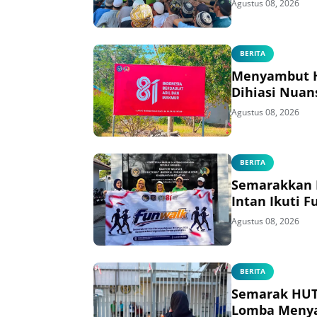
Agustus 08, 2026
BERITA
Menyambut HU
Dihiasi Nuan
Agustus 08, 2026
BERITA
Semarakkan H
Intan Ikuti 
Agustus 08, 2026
BERITA
Semarak HUT 
Lomba Menya