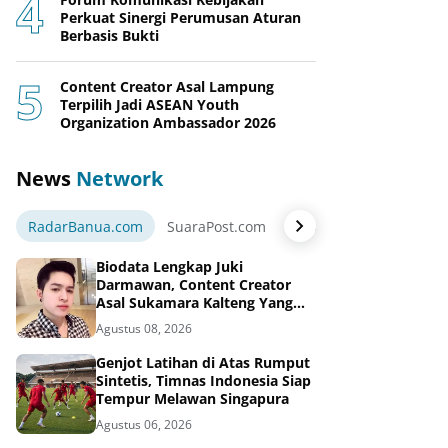
Perkuat Sinergi Perumusan Aturan
Berbasis Bukti
Content Creator Asal Lampung
Terpilih Jadi ASEAN Youth
Organization Ambassador 2026
News
Network
RadarBanua.com
SuaraPost.com
NarasiNews.com
Jej
Biodata Lengkap Juki
Darmawan, Content Creator
Asal Sukamara Kalteng Yang
Sukses Dari Konten Tiktok,
Agustus 08, 2026
Instagram dan Facebook
Genjot Latihan di Atas Rumput
Sintetis, Timnas Indonesia Siap
Tempur Melawan Singapura
Agustus 06, 2026