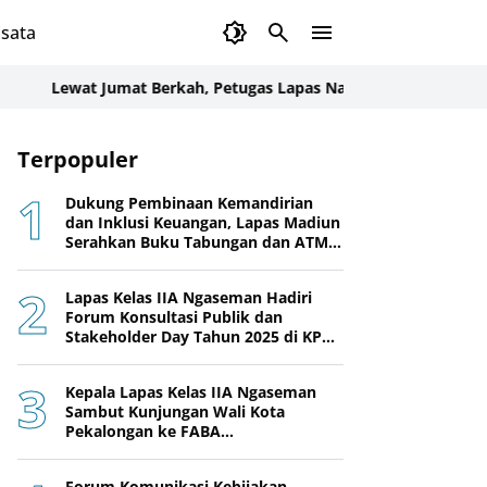
sata
ewat Jumat Berkah, Petugas Lapas Narkotika Karang Intan Bag
Terpopuler
Dukung Pembinaan Kemandirian
dan Inklusi Keuangan, Lapas Madiun
Serahkan Buku Tabungan dan ATM
BRI kepada Warga Binaan
Lapas Kelas IIA Ngaseman Hadiri
Forum Konsultasi Publik dan
Stakeholder Day Tahun 2025 di KPPN
Cilacap
Kepala Lapas Kelas IIA Ngaseman
Sambut Kunjungan Wali Kota
Pekalongan ke FABA
Nusakambangan Berdaya
Forum Komunikasi Kebijakan