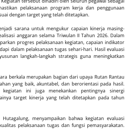
. Kegiatan tersebut dihadiri oleh seluruh pegawai sebagai
stikan pelaksanaan program kerja dan penggunaan
sesuai dengan target yang telah ditetapkan.
enjadi sarana untuk mengukur capaian kinerja masing-
ealisasi anggaran selama Triwulan II Tahun 2026. Dalam
parkan progres pelaksanaan kegiatan, capaian indikator
adapi dalam pelaksanaan tugas sehari-hari. Hasil evaluasi
usunan langkah-langkah strategis guna meningkatkan
cara berkala merupakan bagian dari upaya Rutan Rantau
han yang baik, akuntabel, dan berorientasi pada hasil.
 kegiatan ini juga menekankan pentingnya sinergi
nya target kinerja yang telah ditetapkan pada tahun
di Hutagalung, menyampaikan bahwa kegiatan evaluasi
ualitas pelaksanaan tugas dan fungsi pemasyarakatan.