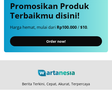
Promosikan
Produk
Terbaikmu
disini!
Harga hemat, mulai dari
Rp100.000
/
$10
.
Order now!
Berita Terkini, Cepat, Akurat, Terpercaya
Tentang Kami
Langganan
Kebijakan Privasi
Kode Etik