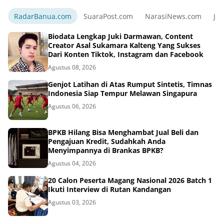
RadarBanua.com
SuaraPost.com
NarasiNews.com
Jej
Biodata Lengkap Juki Darmawan, Content
Creator Asal Sukamara Kalteng Yang Sukses
Dari Konten Tiktok, Instagram dan Facebook
Agustus 08, 2026
Genjot Latihan di Atas Rumput Sintetis, Timnas
Indonesia Siap Tempur Melawan Singapura
Agustus 06, 2026
BPKB Hilang Bisa Menghambat Jual Beli dan
Pengajuan Kredit, Sudahkah Anda
Menyimpannya di Brankas BPKB?
Agustus 04, 2026
20 Calon Peserta Magang Nasional 2026 Batch 1
Ikuti Interview di Rutan Kandangan
Agustus 03, 2026