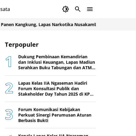
sata
angkung, Lapas Narkotika Nusakambangan Tingkatkan Kemandi
Terpopuler
Dukung Pembinaan Kemandirian
dan Inklusi Keuangan, Lapas Madiun
Serahkan Buku Tabungan dan ATM
BRI kepada Warga Binaan
Lapas Kelas IIA Ngaseman Hadiri
Forum Konsultasi Publik dan
Stakeholder Day Tahun 2025 di KPPN
Cilacap
Forum Komunikasi Kebijakan
Perkuat Sinergi Perumusan Aturan
Berbasis Bukti
Kepala Lapas Kelas IIA Ngaseman