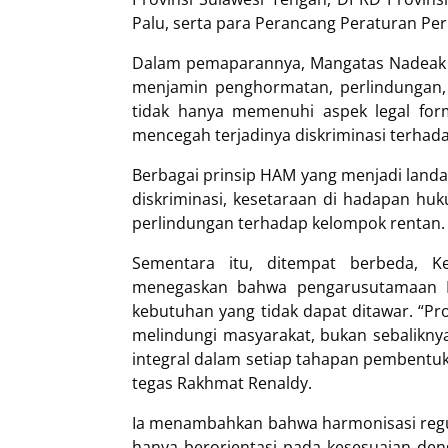
Palu, serta para Perancang Peraturan P
Dalam pemaparannya, Mangatas Nadeak
menjamin penghormatan, perlindungan,
tidak hanya memenuhi aspek legal for
mencegah terjadinya diskriminasi terhad
Berbagai prinsip HAM yang menjadi landa
diskriminasi, kesetaraan di hadapan huku
perlindungan terhadap kelompok rentan.
Sementara itu, ditempat berbeda, K
menegaskan bahwa pengarusutamaan 
kebutuhan yang tidak dapat ditawar. “P
melindungi masyarakat, bukan sebaliknya
integral dalam setiap tahapan pembentu
tegas Rakhmat Renaldy.
Ia menambahkan bahwa harmonisasi regul
hanya berorientasi pada kesesuaian deng