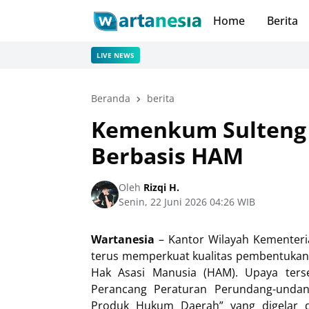
Home
Berita
LIVE NEWS
Beranda
berita
Kemenkum Sulteng 
Berbasis HAM
Oleh
Rizqi H.
Senin, 22 Juni 2026 04:26 WIB
Wartanesia
– Kantor Wilayah Kementer
terus memperkuat kualitas pembentukan 
Hak Asasi Manusia (HAM). Upaya ters
Perancang Peraturan Perundang-und
Produk Hukum Daerah” yang digelar d