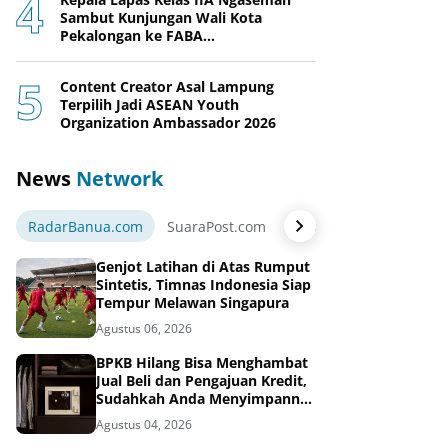
Sambut Kunjungan Wali Kota
Pekalongan ke FABA
Nusakambangan Berdaya
Content Creator Asal Lampung
Terpilih Jadi ASEAN Youth
Organization Ambassador 2026
News
Network
RadarBanua.com
SuaraPost.com
NarasiNews.com
Jej
Genjot Latihan di Atas Rumput
Sintetis, Timnas Indonesia Siap
Tempur Melawan Singapura
Agustus 06, 2026
BPKB Hilang Bisa Menghambat
Jual Beli dan Pengajuan Kredit,
Sudahkah Anda Menyimpannya
di Brankas BPKB?
Agustus 04, 2026