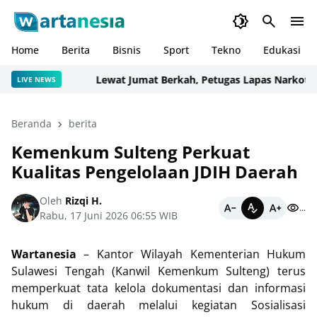
Home
Berita
Bisnis
Sport
Tekno
Edukasi
Lewat Jumat Berkah, Petugas Lapas Narkotika Ka
LIVE NEWS
Beranda
berita
Kemenkum Sulteng Perkuat
Kualitas Pengelolaan JDIH Daerah
Oleh
Rizqi H.
...
Rabu, 17 Juni 2026 06:55 WIB
Wartanesia
– Kantor Wilayah Kementerian Hukum
Sulawesi Tengah (Kanwil Kemenkum Sulteng) terus
memperkuat tata kelola dokumentasi dan informasi
hukum di daerah melalui kegiatan Sosialisasi