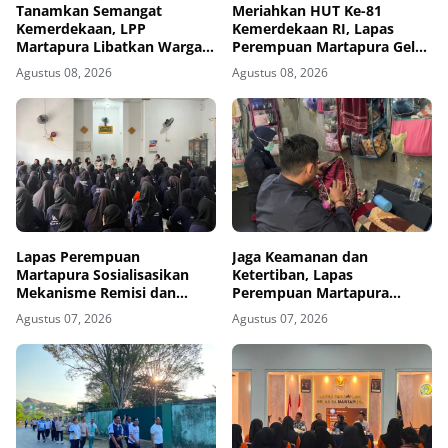
Tanamkan Semangat
Meriahkan HUT Ke-81
Kemerdekaan, LPP
Kemerdekaan RI, Lapas
Martapura Libatkan Warga
Perempuan Martapura Gelar
Binaan dalam Gotong
Porseni Antarpetugas
Agustus 08, 2026
Agustus 08, 2026
Royong
Lapas Perempuan
Jaga Keamanan dan
Martapura Sosialisasikan
Ketertiban, Lapas
Mekanisme Remisi dan
Perempuan Martapura
Integrasi kepada Warga
Intensifkan Razia di Blok
Agustus 07, 2026
Agustus 07, 2026
Binaan
Maximum Security