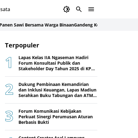
sata
wi Bersama Warga Binaan
Gandeng Kemenag Tapin, Rutan Rantau 
Terpopuler
Lapas Kelas IIA Ngaseman Hadiri
Forum Konsultasi Publik dan
Stakeholder Day Tahun 2025 di KPPN
Cilacap
Dukung Pembinaan Kemandirian
dan Inklusi Keuangan, Lapas Madiun
Serahkan Buku Tabungan dan ATM
BRI kepada Warga Binaan
Forum Komunikasi Kebijakan
Perkuat Sinergi Perumusan Aturan
Berbasis Bukti
Content Creator Asal Lampung