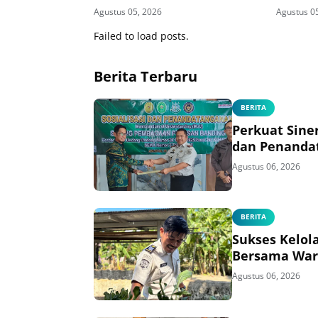
Sambut HUT ke-81 RI
Teguhka
Agustus 05, 2026
Agustus 0
Secara V
Failed to load posts.
Berita Terbaru
BERITA
Perkuat Sine
dan Penanda
Agustus 06, 2026
BERITA
Sukses Kelol
Bersama War
Agustus 06, 2026