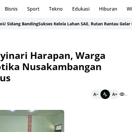
Bisnis
Sport
Tekno
Edukasi
Hiburan
Wi
 Banding
Sukses Kelola Lahan SAE, Rutan Rantau Gelar Panen Sa
yinari Harapan, Warga
otika Nusakambangan
sus
...