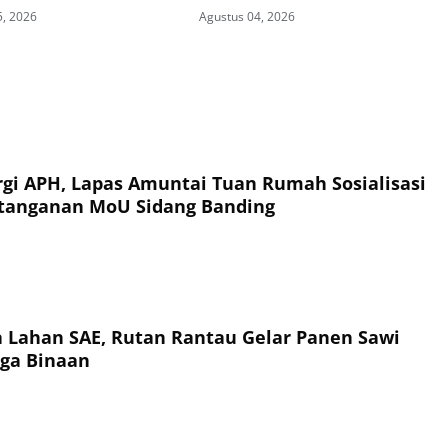
n Semangat Persatuan
dan Kick Off Semarak HUT Ke-81
5, 2026
Agustus 04, 2026
irtual
Kemerdekaan RI
rgi APH, Lapas Amuntai Tuan Rumah Sosialisasi
tanganan MoU Sidang Banding
a Lahan SAE, Rutan Rantau Gelar Panen Sawi
ga Binaan