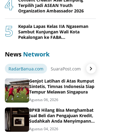
Terpilih Jadi ASEAN Youth
Organization Ambassador 2026
Kepala Lapas Kelas IIA Ngaseman
Sambut Kunjungan Wali Kota
Pekalongan ke FABA
Nusakambangan Berdaya
News
Network
RadarBanua.com
SuaraPost.com
NarasiNews.com
Jej
Genjot Latihan di Atas Rumput
Sintetis, Timnas Indonesia Siap
Tempur Melawan Singapura
Agustus 06, 2026
BPKB Hilang Bisa Menghambat
Jual Beli dan Pengajuan Kredit,
Sudahkah Anda Menyimpannya
di Brankas BPKB?
Agustus 04, 2026