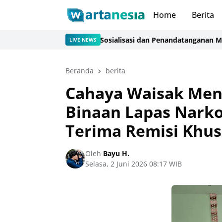
Home
Berita
untai Tuan Rumah Sosialisasi dan Penandatanganan MoU Sidang
LIVE NEWS
Beranda
berita
Cahaya Waisak Men
Binaan Lapas Nark
Terima Remisi Khu
Oleh
Bayu H.
Selasa, 2 Juni 2026 08:17 WIB