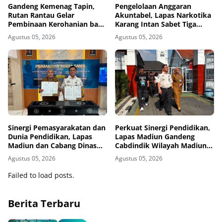
Gandeng Kemenag Tapin,
Pengelolaan Anggaran
Rutan Rantau Gelar
Akuntabel, Lapas Narkotika
Pembinaan Kerohanian bagi
Karang Intan Sabet Tiga
Warga Binaan
Penghargaan KPPN
Agustus 05, 2026
Agustus 05, 2026
Banjarmasin
Sinergi Pemasyarakatan dan
Perkuat Sinergi Pendidikan,
Dunia Pendidikan, Lapas
Lapas Madiun Gandeng
Madiun dan Cabang Dinas
Cabdindik Wilayah Madiun
Pendidikan Wilayah Madiun
Hadirkan Program TITL
Agustus 05, 2026
Agustus 05, 2026
Jalin Kerja Sama Pendidikan
Vokasi Teknik Instalasi
Failed to load posts.
Tenaga Listrik bagi Warga
Binaan
Berita Terbaru