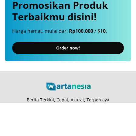
Promosikan
Produk
Terbaikmu
disini!
Harga hemat, mulai dari
Rp100.000
/
$10
.
Order now!
Berita Terkini, Cepat, Akurat, Terpercaya
Tentang Kami
Langganan
Kebijakan Privasi
Kode Etik
Info Kerjasama
Karir