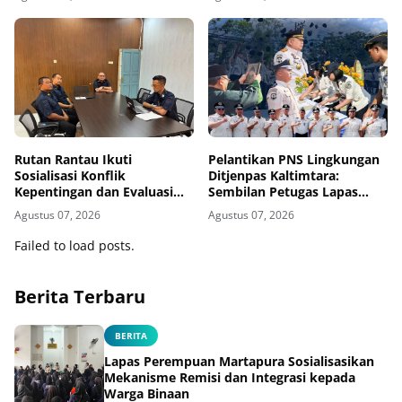
Caraka LHKAN di Kanwil
Ditjenpas Kalsel
Rutan Rantau Ikuti
Pelantikan PNS Lingkungan
Sosialisasi Konflik
Ditjenpas Kaltimtara:
Kepentingan dan Evaluasi
Sembilan Petugas Lapas
Caraka LHKAN Secara Virtual
Bontang Resmi Diangkat
Agustus 07, 2026
Agustus 07, 2026
Failed to load posts.
Berita Terbaru
BERITA
Lapas Perempuan Martapura Sosialisasikan
Mekanisme Remisi dan Integrasi kepada
Warga Binaan