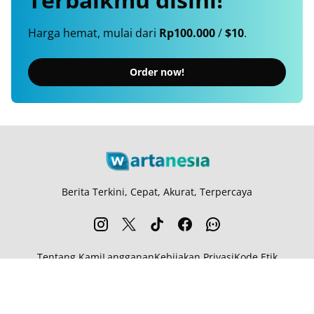
Harga hemat, mulai dari
Rp100.000
/
$10
.
Order now!
Berita Terkini, Cepat, Akurat, Terpercaya
Tentang Kami
Langganan
Kebijakan Privasi
Kode Etik
Info Kerjasama
Karir
© 2026
Wartanesia.com
. All rights reserved.