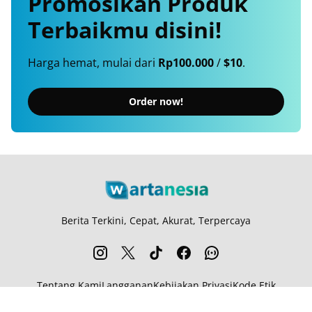
Promosikan
Produk
Terbaikmu
disini!
Harga hemat, mulai dari
Rp100.000
/
$10
.
Order now!
Berita Terkini, Cepat, Akurat, Terpercaya
Tentang Kami
Langganan
Kebijakan Privasi
Kode Etik
Info Kerjasama
Karir