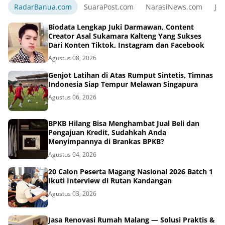
RadarBanua.com
SuaraPost.com
NarasiNews.com
Jej
Biodata Lengkap Juki Darmawan, Content
Creator Asal Sukamara Kalteng Yang Sukses
Dari Konten Tiktok, Instagram dan Facebook
Agustus 08, 2026
Genjot Latihan di Atas Rumput Sintetis, Timnas
Indonesia Siap Tempur Melawan Singapura
Agustus 06, 2026
BPKB Hilang Bisa Menghambat Jual Beli dan
Pengajuan Kredit, Sudahkah Anda
Menyimpannya di Brankas BPKB?
Agustus 04, 2026
20 Calon Peserta Magang Nasional 2026 Batch 1
Ikuti Interview di Rutan Kandangan
Agustus 03, 2026
Jasa Renovasi Rumah Malang — Solusi Praktis &