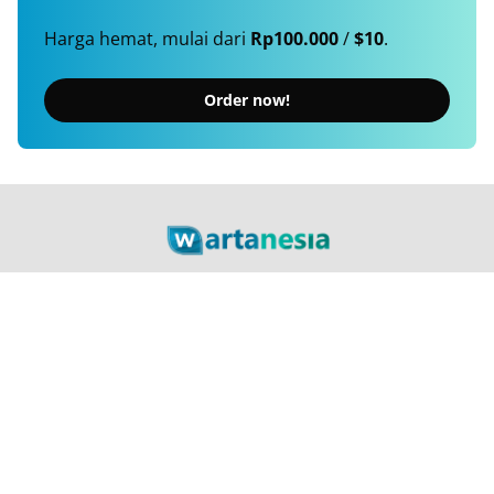
Harga hemat, mulai dari
Rp100.000
/
$10
.
Order now!
Berita Terkini, Cepat, Akurat, Terpercaya
Tentang Kami
Langganan
Kebijakan Privasi
Kode Etik
Info Kerjasama
Karir
© 2026
Wartanesia.com
. All rights reserved.