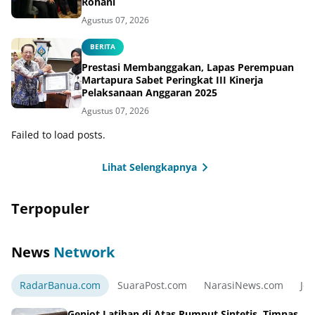
Rohani
Agustus 07, 2026
BERITA
Prestasi Membanggakan, Lapas Perempuan
Martapura Sabet Peringkat III Kinerja
Pelaksanaan Anggaran 2025
Agustus 07, 2026
Failed to load posts.
Lihat Selengkapnya
Terpopuler
News
Network
RadarBanua.com
SuaraPost.com
NarasiNews.com
Jej
Genjot Latihan di Atas Rumput Sintetis, Timnas