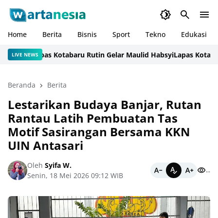
Home
Berita
Bisnis
Sport
Tekno
Edukasi
naan Lapas Kotabaru Rutin Gelar Maulid Habsyi
Lapas Kotabaru 
LIVE NEWS
Beranda
Berita
Lestarikan Budaya Banjar, Rutan
Rantau Latih Pembuatan Tas
Motif Sasirangan Bersama KKN
UIN Antasari
Oleh
Syifa W.
...
Senin, 18 Mei 2026 09:12 WIB