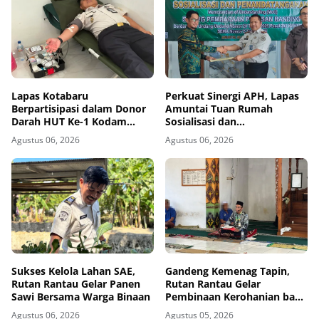
Lapas Kotabaru
Perkuat Sinergi APH, Lapas
Berpartisipasi dalam Donor
Amuntai Tuan Rumah
Darah HUT Ke-1 Kodam
Sosialisasi dan
XXII/Tambun Bungai,
Penandatanganan MoU
Agustus 06, 2026
Agustus 06, 2026
Wujudkan Kepedulian
Sidang Banding
Kemanusiaan
Sukses Kelola Lahan SAE,
Gandeng Kemenag Tapin,
Rutan Rantau Gelar Panen
Rutan Rantau Gelar
Sawi Bersama Warga Binaan
Pembinaan Kerohanian bagi
Warga Binaan
Agustus 06, 2026
Agustus 05, 2026