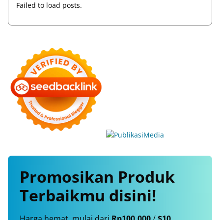
Failed to load posts.
Promosikan
Produk
Terbaikmu
disini!
Harga hemat, mulai dari
Rp100.000
/
$10
.