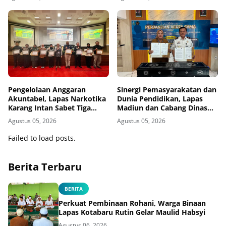
Pengelolaan Anggaran
Sinergi Pemasyarakatan dan
Akuntabel, Lapas Narkotika
Dunia Pendidikan, Lapas
Karang Intan Sabet Tiga
Madiun dan Cabang Dinas
Penghargaan KPPN
Pendidikan Wilayah Madiun
Agustus 05, 2026
Agustus 05, 2026
Banjarmasin
Jalin Kerja Sama Pendidikan
Vokasi Teknik Instalasi
Failed to load posts.
Tenaga Listrik bagi Warga
Binaan
Berita Terbaru
BERITA
Perkuat Pembinaan Rohani, Warga Binaan
Lapas Kotabaru Rutin Gelar Maulid Habsyi
Agustus 06, 2026