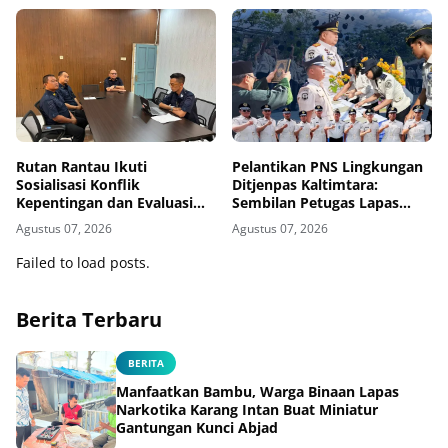
Ditjenpas Kalsel
Rutan Rantau Ikuti
Pelantikan PNS Lingkungan
Sosialisasi Konflik
Ditjenpas Kaltimtara:
Kepentingan dan Evaluasi
Sembilan Petugas Lapas
Caraka LHKAN Secara Virtual
Bontang Resmi Diangkat
Agustus 07, 2026
Agustus 07, 2026
Failed to load posts.
Berita Terbaru
BERITA
Manfaatkan Bambu, Warga Binaan Lapas
Narkotika Karang Intan Buat Miniatur
Gantungan Kunci Abjad