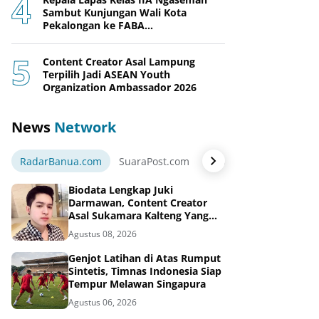
Sambut Kunjungan Wali Kota
Pekalongan ke FABA
Nusakambangan Berdaya
Content Creator Asal Lampung
Terpilih Jadi ASEAN Youth
Organization Ambassador 2026
News
Network
RadarBanua.com
SuaraPost.com
NarasiNews.com
Jej
Biodata Lengkap Juki
Darmawan, Content Creator
Asal Sukamara Kalteng Yang
Sukses Dari Konten Tiktok,
Agustus 08, 2026
Instagram dan Facebook
Genjot Latihan di Atas Rumput
Sintetis, Timnas Indonesia Siap
Tempur Melawan Singapura
Agustus 06, 2026