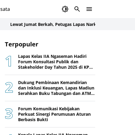
sata
at Jumat Berkah, Petugas Lapas Narkotika Karang Intan Bagik
Terpopuler
Lapas Kelas IIA Ngaseman Hadiri
Forum Konsultasi Publik dan
Stakeholder Day Tahun 2025 di KPPN
Cilacap
Dukung Pembinaan Kemandirian
dan Inklusi Keuangan, Lapas Madiun
Serahkan Buku Tabungan dan ATM
BRI kepada Warga Binaan
Forum Komunikasi Kebijakan
Perkuat Sinergi Perumusan Aturan
Berbasis Bukti
Kepala Lapas Kelas IIA Ngaseman