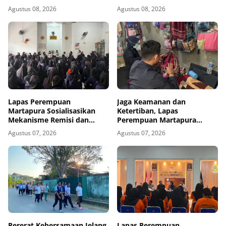
Binaan dalam Gotong
Porseni Antarpetugas
Agustus 08, 2026
Agustus 08, 2026
Royong
Lapas Perempuan
Jaga Keamanan dan
Martapura Sosialisasikan
Ketertiban, Lapas
Mekanisme Remisi dan
Perempuan Martapura
Integrasi kepada Warga
Intensifkan Razia di Blok
Agustus 07, 2026
Agustus 07, 2026
Binaan
Maximum Security
Pererat Kebersamaan Jelang
Lapas Perempuan