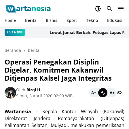
Home
Berita
Bisnis
Sport
Tekno
Edukasi
Lewat Jumat Berkah, Petugas Lapas Narkot
LIVE NEWS
Beranda
berita
Operasi Penegakan Disiplin
Digelar, Komitmen Kakanwil
Ditjenpas Kalsel Jaga Integritas
Oleh
Rizqi H.
...
Senin, 6 April 2026 02:09 WIB
Wartanesia
– Kepala Kantor Wilayah (Kakanwil)
Direktorat Jenderal Pemasyarakatan (Ditjenpas)
Kalimantan Selatan, Mulyadi, melakukan pemeriksaan