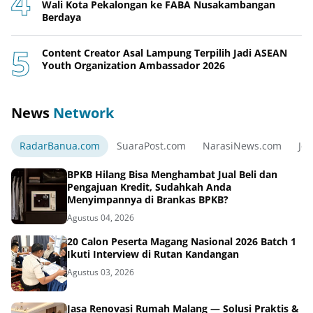
Wali Kota Pekalongan ke FABA Nusakambangan
Berdaya
Content Creator Asal Lampung Terpilih Jadi ASEAN
Youth Organization Ambassador 2026
News
Network
RadarBanua.com
SuaraPost.com
NarasiNews.com
Jej
BPKB Hilang Bisa Menghambat Jual Beli dan
Pengajuan Kredit, Sudahkah Anda
Menyimpannya di Brankas BPKB?
Agustus 04, 2026
20 Calon Peserta Magang Nasional 2026 Batch 1
Ikuti Interview di Rutan Kandangan
Agustus 03, 2026
Jasa Renovasi Rumah Malang — Solusi Praktis &