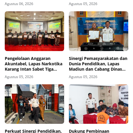
Warga Binaan
Agustus 06, 2026
Agustus 05, 2026
Pengelolaan Anggaran
Sinergi Pemasyarakatan dan
Akuntabel, Lapas Narkotika
Dunia Pendidikan, Lapas
Karang Intan Sabet Tiga
Madiun dan Cabang Dinas
Penghargaan KPPN
Pendidikan Wilayah Madiun
Agustus 05, 2026
Agustus 05, 2026
Banjarmasin
Jalin Kerja Sama Pendidikan
Vokasi Teknik Instalasi
Tenaga Listrik bagi Warga
Binaan
Perkuat Sinergi Pendidikan,
Dukung Pembinaan