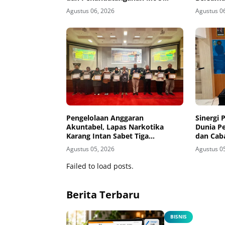
Sidang Banding
Agustus 06, 2026
Agustus 0
Pengelolaan Anggaran
Sinergi
Akuntabel, Lapas Narkotika
Dunia P
Karang Intan Sabet Tiga
dan Cab
Penghargaan KPPN Banjarmasin
Wilayah 
Agustus 05, 2026
Agustus 0
Pendidi
Instalas
Failed to load posts.
Warga B
Berita Terbaru
BISNIS