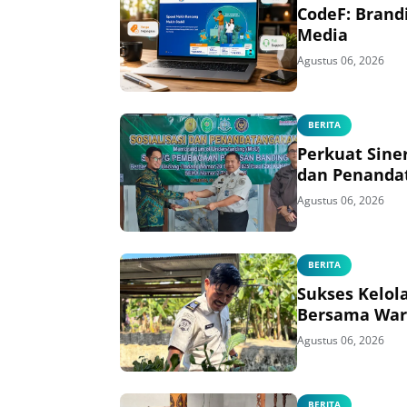
CodeF: Brand
Media
Agustus 06, 2026
BERITA
Perkuat Sine
dan Penanda
Agustus 06, 2026
BERITA
Sukses Kelol
Bersama War
Agustus 06, 2026
BERITA