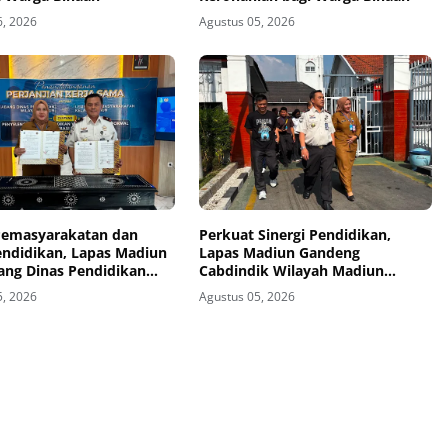
6, 2026
Agustus 05, 2026
 Pemasyarakatan dan
Perkuat Sinergi Pendidikan,
endidikan, Lapas Madiun
Lapas Madiun Gandeng
ang Dinas Pendidikan
Cabdindik Wilayah Madiun
Madiun Jalin Kerja Sama
Hadirkan Program TITL
5, 2026
Agustus 05, 2026
kan Vokasi Teknik
i Tenaga Listrik bagi
inaan