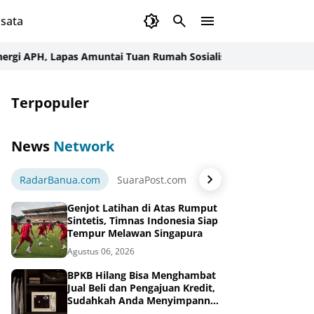
sata
, Lapas Amuntai Tuan Rumah Sosialisasi dan Penandatanganan 
Terpopuler
News
Network
RadarBanua.com
SuaraPost.com
NarasiNews.com
Jej
Genjot Latihan di Atas Rumput
Sintetis, Timnas Indonesia Siap
Tempur Melawan Singapura
Agustus 06, 2026
BPKB Hilang Bisa Menghambat
Jual Beli dan Pengajuan Kredit,
Sudahkah Anda Menyimpannya
di Brankas BPKB?