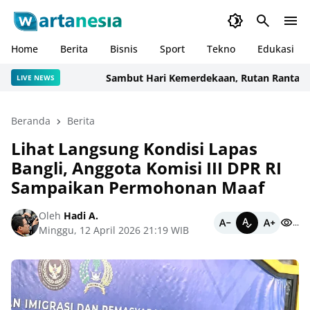
Home
Berita
Bisnis
Sport
Tekno
Edukasi
Sambut Hari Kemerdekaan, Rutan Rantau Resmi
LIVE NEWS
Beranda
Berita
Lihat Langsung Kondisi Lapas
Bangli, Anggota Komisi III DPR RI
Sampaikan Permohonan Maaf
Oleh
Hadi A.
...
Minggu, 12 April 2026 21:19 WIB