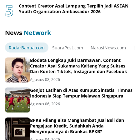
Content Creator Asal Lampung Terpilih Jadi ASEAN
Youth Organization Ambassador 2026
News
Network
RadarBanua.com
SuaraPost.com
NarasiNews.com
Jej
Biodata Lengkap Juki Darmawan, Content
Creator Asal Sukamara Kalteng Yang Sukses
Dari Konten Tiktok, Instagram dan Facebook
Agustus 08, 2026
Genjot Latihan di Atas Rumput Sintetis, Timnas
Indonesia Siap Tempur Melawan Singapura
Agustus 06, 2026
BPKB Hilang Bisa Menghambat Jual Beli dan
Pengajuan Kredit, Sudahkah Anda
Menyimpannya di Brankas BPKB?
Agustus 04, 2026