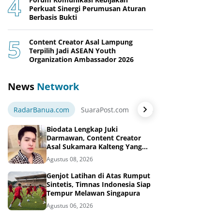
Perkuat Sinergi Perumusan Aturan
Berbasis Bukti
Content Creator Asal Lampung
Terpilih Jadi ASEAN Youth
Organization Ambassador 2026
News
Network
RadarBanua.com
SuaraPost.com
NarasiNews.com
Jej
Biodata Lengkap Juki
Darmawan, Content Creator
Asal Sukamara Kalteng Yang
Sukses Dari Konten Tiktok,
Agustus 08, 2026
Instagram dan Facebook
Genjot Latihan di Atas Rumput
Sintetis, Timnas Indonesia Siap
Tempur Melawan Singapura
Agustus 06, 2026