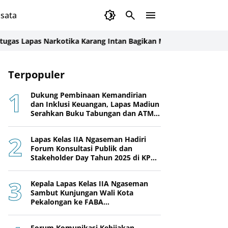
sata
apas Narkotika Karang Intan Bagikan Makanan Kepada Warga Bi
Terpopuler
Dukung Pembinaan Kemandirian
dan Inklusi Keuangan, Lapas Madiun
Serahkan Buku Tabungan dan ATM
BRI kepada Warga Binaan
Lapas Kelas IIA Ngaseman Hadiri
Forum Konsultasi Publik dan
Stakeholder Day Tahun 2025 di KPPN
Cilacap
Kepala Lapas Kelas IIA Ngaseman
Sambut Kunjungan Wali Kota
Pekalongan ke FABA
Nusakambangan Berdaya
Forum Komunikasi Kebijakan