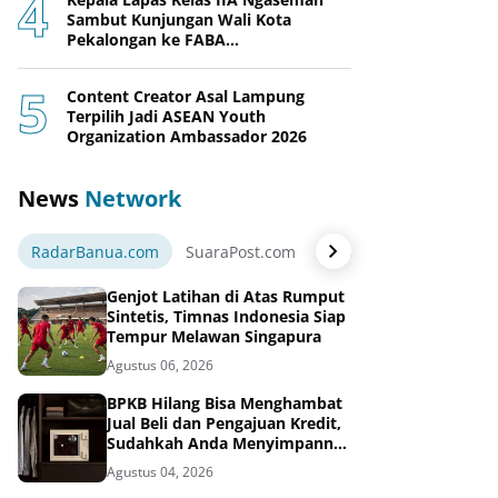
Sambut Kunjungan Wali Kota
Pekalongan ke FABA
Nusakambangan Berdaya
Content Creator Asal Lampung
Terpilih Jadi ASEAN Youth
Organization Ambassador 2026
News
Network
RadarBanua.com
SuaraPost.com
NarasiNews.com
Jej
Genjot Latihan di Atas Rumput
Sintetis, Timnas Indonesia Siap
Tempur Melawan Singapura
Agustus 06, 2026
BPKB Hilang Bisa Menghambat
Jual Beli dan Pengajuan Kredit,
Sudahkah Anda Menyimpannya
di Brankas BPKB?
Agustus 04, 2026