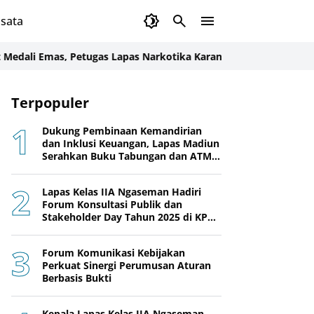
sata
Emas, Petugas Lapas Narkotika Karang Intan Juara KEJURDA Kara
Terpopuler
Dukung Pembinaan Kemandirian
dan Inklusi Keuangan, Lapas Madiun
Serahkan Buku Tabungan dan ATM
BRI kepada Warga Binaan
Lapas Kelas IIA Ngaseman Hadiri
Forum Konsultasi Publik dan
Stakeholder Day Tahun 2025 di KPPN
Cilacap
Forum Komunikasi Kebijakan
Perkuat Sinergi Perumusan Aturan
Berbasis Bukti
Kepala Lapas Kelas IIA Ngaseman