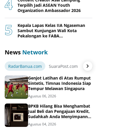
Terpilih Jadi ASEAN Youth
Organization Ambassador 2026
Kepala Lapas Kelas IIA Ngaseman
Sambut Kunjungan Wali Kota
Pekalongan ke FABA
Nusakambangan Berdaya
News
Network
RadarBanua.com
SuaraPost.com
NarasiNews.com
Jej
Genjot Latihan di Atas Rumput
Sintetis, Timnas Indonesia Siap
Tempur Melawan Singapura
Agustus 06, 2026
BPKB Hilang Bisa Menghambat
Jual Beli dan Pengajuan Kredit,
Sudahkah Anda Menyimpannya
di Brankas BPKB?
Agustus 04, 2026