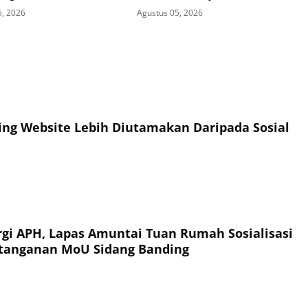
Madiun Jalin Kerja Sama
Hadirkan Program TITL
5, 2026
Agustus 05, 2026
kan Vokasi Teknik
i Tenaga Listrik bagi
inaan
ing Website Lebih Diutamakan Daripada Sosial
rgi APH, Lapas Amuntai Tuan Rumah Sosialisasi
tanganan MoU Sidang Banding