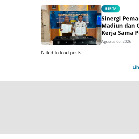
BERITA
Sinergi Pema
Madiun dan C
Kerja Sama P
Listrik bagi 
Agustus 05, 2026
Failed to load posts.
Li
T