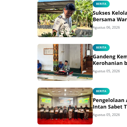
BERITA
Sukses Kelol
Bersama War
Agustus 06, 2026
BERITA
Gandeng Kem
Kerohanian b
Agustus 05, 2026
BERITA
Pengelolaan 
Intan Sabet 
Agustus 05, 2026