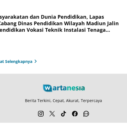
syarakatan dan Dunia Pendidikan, Lapas
abang Dinas Pendidikan Wilayah Madiun Jalin
endidikan Vokasi Teknik Instalasi Tenaga
Warga Binaan
hat Selengkapnya
Berita Terkini, Cepat, Akurat, Terpercaya
entang Kami
Langganan
Kebijakan Privasi
Kode Etik
Info Kerjasama
Ka