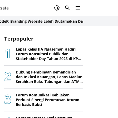
sata
nding Website Lebih Diutamakan Daripada Sosial Media
Perkuat S
Terpopuler
Lapas Kelas IIA Ngaseman Hadiri
Forum Konsultasi Publik dan
Stakeholder Day Tahun 2025 di KPPN
Cilacap
Dukung Pembinaan Kemandirian
dan Inklusi Keuangan, Lapas Madiun
Serahkan Buku Tabungan dan ATM
BRI kepada Warga Binaan
Forum Komunikasi Kebijakan
Perkuat Sinergi Perumusan Aturan
Berbasis Bukti
Content Creator Asal Lampung