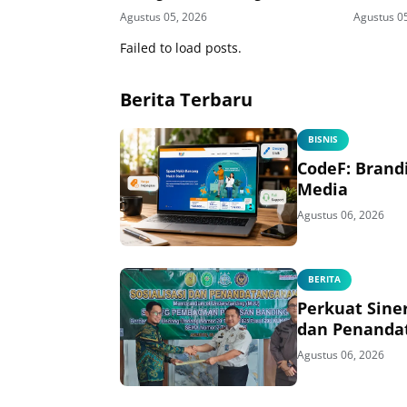
Penghargaan KPPN Banjarmasin
Wilayah 
Agustus 05, 2026
Agustus 0
Pendidi
Instalas
Failed to load posts.
Warga B
Berita Terbaru
BISNIS
CodeF: Brand
Media
Agustus 06, 2026
BERITA
Perkuat Sine
dan Penanda
Agustus 06, 2026