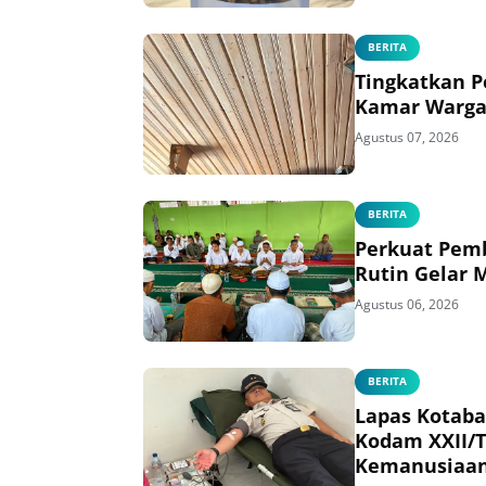
BERITA
Tingkatkan P
Kamar Warga
Agustus 07, 2026
BERITA
Perkuat Pemb
Rutin Gelar 
Agustus 06, 2026
BERITA
Lapas Kotaba
Kodam XXII/
Kemanusiaa