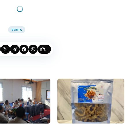
BERITA
...