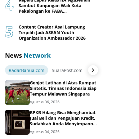
Sambut Kunjungan Wali Kota
Pekalongan ke FABA
Nusakambangan Berdaya
Content Creator Asal Lampung
Terpilih Jadi ASEAN Youth
Organization Ambassador 2026
News
Network
RadarBanua.com
SuaraPost.com
NarasiNews.com
Jej
Genjot Latihan di Atas Rumput
Sintetis, Timnas Indonesia Siap
Tempur Melawan Singapura
Agustus 06, 2026
BPKB Hilang Bisa Menghambat
Jual Beli dan Pengajuan Kredit,
Sudahkah Anda Menyimpannya
di Brankas BPKB?
Agustus 04, 2026