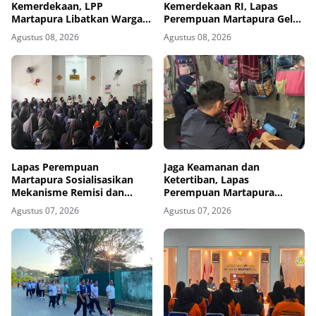
Kemerdekaan, LPP
Kemerdekaan RI, Lapas
Martapura Libatkan Warga
Perempuan Martapura Gelar
Binaan dalam Gotong
Porseni Antarpetugas
Agustus 08, 2026
Agustus 08, 2026
Royong
Lapas Perempuan
Jaga Keamanan dan
Martapura Sosialisasikan
Ketertiban, Lapas
Mekanisme Remisi dan
Perempuan Martapura
Integrasi kepada Warga
Intensifkan Razia di Blok
Agustus 07, 2026
Agustus 07, 2026
Binaan
Maximum Security