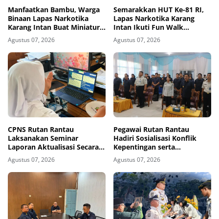
Manfaatkan Bambu, Warga
Semarakkan HUT Ke-81 RI,
Binaan Lapas Narkotika
Lapas Narkotika Karang
Karang Intan Buat Miniatur
Intan Ikuti Fun Walk
Gantungan Kunci Abjad
Kemenimipas Kalsel
Agustus 07, 2026
Agustus 07, 2026
CPNS Rutan Rantau
Pegawai Rutan Rantau
Laksanakan Seminar
Hadiri Sosialisasi Konflik
Laporan Aktualisasi Secara
Kepentingan serta
Virtual
Monitoring dan Evaluasi
Agustus 07, 2026
Agustus 07, 2026
Caraka LHKAN di Kanwil
Ditjenpas Kalsel