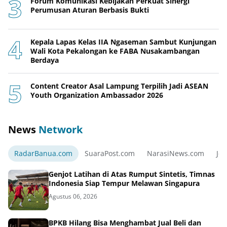
Forum Komunikasi Kebijakan Perkuat Sinergi
Perumusan Aturan Berbasis Bukti
Kepala Lapas Kelas IIA Ngaseman Sambut Kunjungan
Wali Kota Pekalongan ke FABA Nusakambangan
Berdaya
Content Creator Asal Lampung Terpilih Jadi ASEAN
Youth Organization Ambassador 2026
News
Network
RadarBanua.com
SuaraPost.com
NarasiNews.com
Jej
Genjot Latihan di Atas Rumput Sintetis, Timnas
Indonesia Siap Tempur Melawan Singapura
Agustus 06, 2026
BPKB Hilang Bisa Menghambat Jual Beli dan