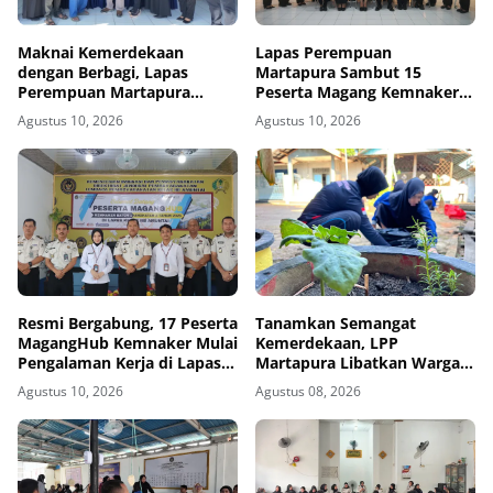
Maknai Kemerdekaan
Lapas Perempuan
dengan Berbagi, Lapas
Martapura Sambut 15
Perempuan Martapura
Peserta Magang Kemnaker,
Salurkan Bantuan bagi
Kenalkan Dunia Kerja di
Agustus 10, 2026
Agustus 10, 2026
Masyarakat
Pemasyarakatan
Resmi Bergabung, 17 Peserta
Tanamkan Semangat
MagangHub Kemnaker Mulai
Kemerdekaan, LPP
Pengalaman Kerja di Lapas
Martapura Libatkan Warga
Amuntai
Binaan dalam Gotong
Agustus 10, 2026
Agustus 08, 2026
Royong