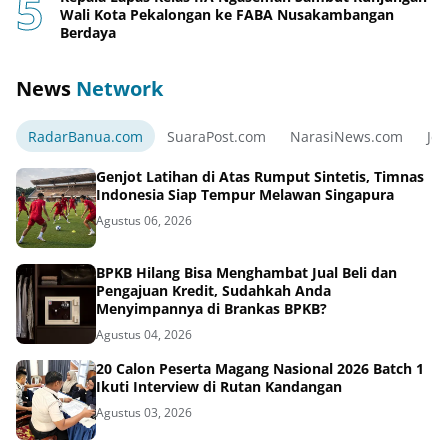
Wali Kota Pekalongan ke FABA Nusakambangan
Berdaya
News
Network
RadarBanua.com
SuaraPost.com
NarasiNews.com
Jej
Genjot Latihan di Atas Rumput Sintetis, Timnas
Indonesia Siap Tempur Melawan Singapura
Agustus 06, 2026
BPKB Hilang Bisa Menghambat Jual Beli dan
Pengajuan Kredit, Sudahkah Anda
Menyimpannya di Brankas BPKB?
Agustus 04, 2026
20 Calon Peserta Magang Nasional 2026 Batch 1
Ikuti Interview di Rutan Kandangan
Agustus 03, 2026