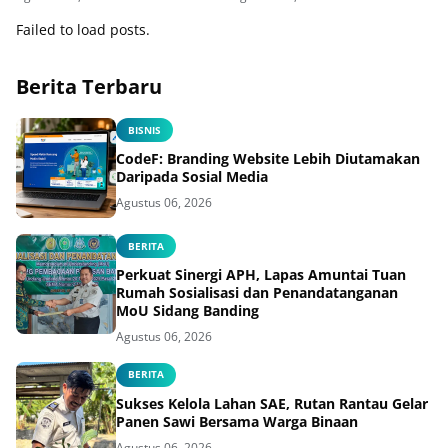
Jalin Kerja Sama Pendidikan
Vokasi Teknik Instalasi
Failed to load posts.
Tenaga Listrik bagi Warga
Binaan
Berita Terbaru
BISNIS
CodeF: Branding Website Lebih Diutamakan
Daripada Sosial Media
Agustus 06, 2026
BERITA
Perkuat Sinergi APH, Lapas Amuntai Tuan
Rumah Sosialisasi dan Penandatanganan
MoU Sidang Banding
Agustus 06, 2026
BERITA
Sukses Kelola Lahan SAE, Rutan Rantau Gelar
Panen Sawi Bersama Warga Binaan
Agustus 06, 2026