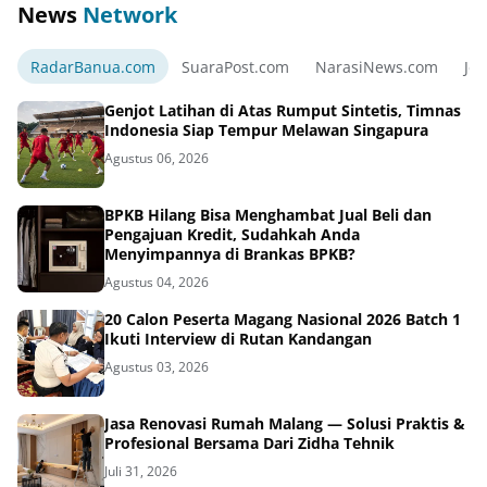
News
Network
RadarBanua.com
SuaraPost.com
NarasiNews.com
Jej
Genjot Latihan di Atas Rumput Sintetis, Timnas
Indonesia Siap Tempur Melawan Singapura
Agustus 06, 2026
BPKB Hilang Bisa Menghambat Jual Beli dan
Pengajuan Kredit, Sudahkah Anda
Menyimpannya di Brankas BPKB?
Agustus 04, 2026
20 Calon Peserta Magang Nasional 2026 Batch 1
Ikuti Interview di Rutan Kandangan
Agustus 03, 2026
Jasa Renovasi Rumah Malang — Solusi Praktis &
Profesional Bersama Dari Zidha Tehnik
Juli 31, 2026