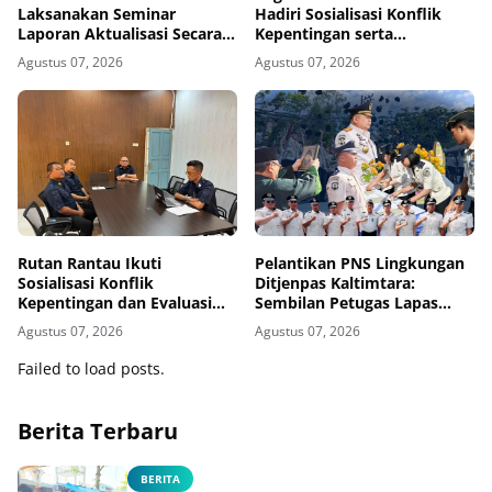
Laksanakan Seminar
Hadiri Sosialisasi Konflik
Laporan Aktualisasi Secara
Kepentingan serta
Virtual
Monitoring dan Evaluasi
Agustus 07, 2026
Agustus 07, 2026
Caraka LHKAN di Kanwil
Ditjenpas Kalsel
Rutan Rantau Ikuti
Pelantikan PNS Lingkungan
Sosialisasi Konflik
Ditjenpas Kaltimtara:
Kepentingan dan Evaluasi
Sembilan Petugas Lapas
Caraka LHKAN Secara Virtual
Bontang Resmi Diangkat
Agustus 07, 2026
Agustus 07, 2026
Failed to load posts.
Berita Terbaru
BERITA