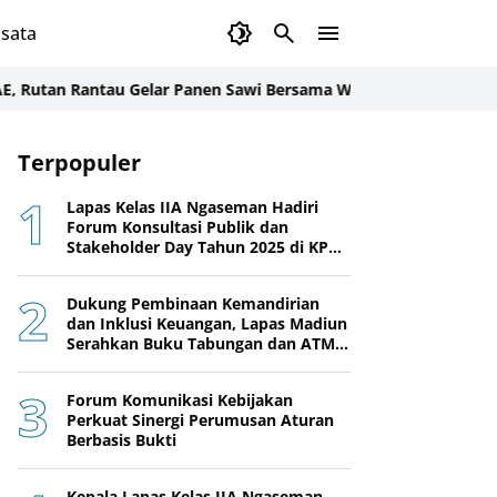
sata
 Rantau Gelar Panen Sawi Bersama Warga Binaan
Gandeng Kemenag
Terpopuler
Lapas Kelas IIA Ngaseman Hadiri
Forum Konsultasi Publik dan
Stakeholder Day Tahun 2025 di KPPN
Cilacap
Dukung Pembinaan Kemandirian
dan Inklusi Keuangan, Lapas Madiun
Serahkan Buku Tabungan dan ATM
BRI kepada Warga Binaan
Forum Komunikasi Kebijakan
Perkuat Sinergi Perumusan Aturan
Berbasis Bukti
Kepala Lapas Kelas IIA Ngaseman