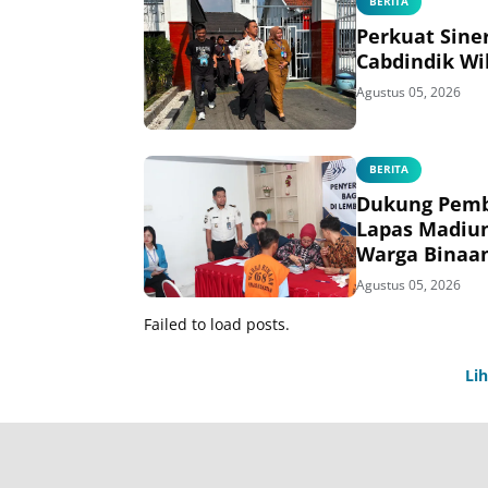
BERITA
Perkuat Sine
Cabdindik Wi
Agustus 05, 2026
BERITA
Dukung Pemb
Lapas Madiu
Warga Binaa
Agustus 05, 2026
Failed to load posts.
Li