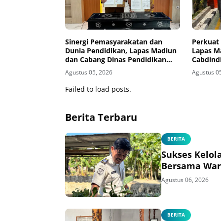
Sinergi Pemasyarakatan dan
Perkuat 
Dunia Pendidikan, Lapas Madiun
Lapas M
dan Cabang Dinas Pendidikan
Cabdind
Wilayah Madiun Jalin Kerja Sama
Hadirka
Agustus 05, 2026
Agustus 0
Pendidikan Vokasi Teknik
Instalasi Tenaga Listrik bagi
Failed to load posts.
Warga Binaan
Berita Terbaru
BERITA
Sukses Kelol
Bersama War
Agustus 06, 2026
BERITA