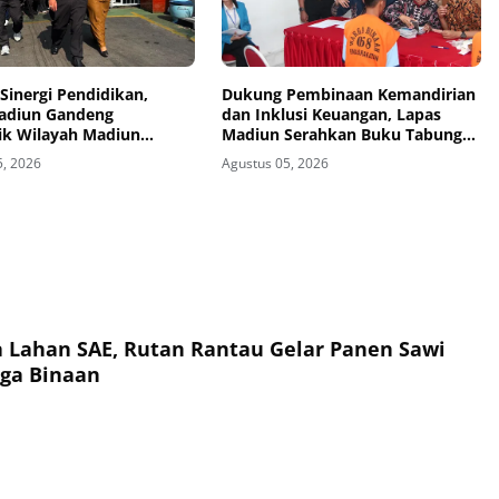
Sinergi Pendidikan,
Dukung Pembinaan Kemandirian
adiun Gandeng
dan Inklusi Keuangan, Lapas
ik Wilayah Madiun
Madiun Serahkan Buku Tabungan
n Program TITL
dan ATM BRI kepada Warga
5, 2026
Agustus 05, 2026
Binaan
a Lahan SAE, Rutan Rantau Gelar Panen Sawi
ga Binaan