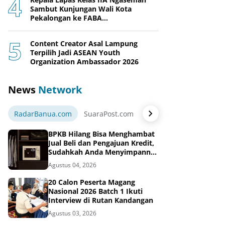
Sambut Kunjungan Wali Kota
Pekalongan ke FABA
Nusakambangan Berdaya
Content Creator Asal Lampung
Terpilih Jadi ASEAN Youth
Organization Ambassador 2026
News
Network
RadarBanua.com
SuaraPost.com
NarasiNews.com
Jej
BPKB Hilang Bisa Menghambat
Jual Beli dan Pengajuan Kredit,
Sudahkah Anda Menyimpannya
di Brankas BPKB?
Agustus 04, 2026
20 Calon Peserta Magang
Nasional 2026 Batch 1 Ikuti
Interview di Rutan Kandangan
Agustus 03, 2026