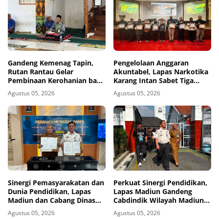
Gandeng Kemenag Tapin,
Pengelolaan Anggaran
Rutan Rantau Gelar
Akuntabel, Lapas Narkotika
Pembinaan Kerohanian bagi
Karang Intan Sabet Tiga
Warga Binaan
Penghargaan KPPN
Agustus 05, 2026
Agustus 05, 2026
Banjarmasin
Sinergi Pemasyarakatan dan
Perkuat Sinergi Pendidikan,
Dunia Pendidikan, Lapas
Lapas Madiun Gandeng
Madiun dan Cabang Dinas
Cabdindik Wilayah Madiun
Pendidikan Wilayah Madiun
Hadirkan Program TITL
Agustus 05, 2026
Agustus 05, 2026
Jalin Kerja Sama Pendidikan