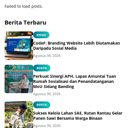
Vokasi Teknik Instalasi
Failed to load posts.
Tenaga Listrik bagi Warga
Binaan
Berita Terbaru
BISNIS
CodeF: Branding Website Lebih Diutamakan
Daripada Sosial Media
Agustus 06, 2026
BERITA
Perkuat Sinergi APH, Lapas Amuntai Tuan
Rumah Sosialisasi dan Penandatanganan
MoU Sidang Banding
Agustus 06, 2026
BERITA
Sukses Kelola Lahan SAE, Rutan Rantau Gelar
Panen Sawi Bersama Warga Binaan
Agustus 06, 2026