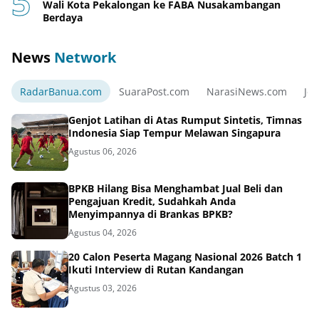
Wali Kota Pekalongan ke FABA Nusakambangan
Berdaya
News
Network
RadarBanua.com
SuaraPost.com
NarasiNews.com
Jej
Genjot Latihan di Atas Rumput Sintetis, Timnas
Indonesia Siap Tempur Melawan Singapura
Agustus 06, 2026
BPKB Hilang Bisa Menghambat Jual Beli dan
Pengajuan Kredit, Sudahkah Anda
Menyimpannya di Brankas BPKB?
Agustus 04, 2026
20 Calon Peserta Magang Nasional 2026 Batch 1
Ikuti Interview di Rutan Kandangan
Agustus 03, 2026