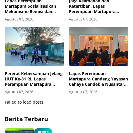
Lapas Perempuan
Jaga Keamanan dan
Martapura Sosialisasikan
Ketertiban, Lapas
Mekanisme Remisi dan
Perempuan Martapura
Integrasi kepada Warga
Intensifkan Razia di Blok
Agustus 07, 2026
Agustus 07, 2026
Binaan
Maximum Security
Pererat Kebersamaan Jelang
Lapas Perempuan
HUT Ke-81 RI, Lapas
Martapura Gandeng Yayasan
Perempuan Martapura
Cahaya Cendekia Nusantara
Meriahkan Fun Walk
Tingkatkan Literasi Hukum
Agustus 07, 2026
Agustus 07, 2026
Bersama Kakanwil
Warga Binaan
Failed to load posts.
Berita Terbaru
BERITA