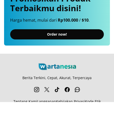
Terbaikmu
disini!
Harga hemat, mulai dari
Rp100.000
/
$10
.
Order now!
Berita Terkini, Cepat, Akurat, Terpercaya
Tentang Kami
Langganan
Kebijakan Privasi
Kode Etik
Info Kerjasama
Karir