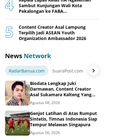
Sambut Kunjungan Wali Kota
Pekalongan ke FABA
Nusakambangan Berdaya
Content Creator Asal Lampung
Terpilih Jadi ASEAN Youth
Organization Ambassador 2026
News
Network
RadarBanua.com
SuaraPost.com
NarasiNews.com
Jej
Biodata Lengkap Juki
Darmawan, Content Creator
Asal Sukamara Kalteng Yang
Sukses Dari Konten Tiktok,
Agustus 08, 2026
Instagram dan Facebook
Genjot Latihan di Atas Rumput
Sintetis, Timnas Indonesia Siap
Tempur Melawan Singapura
Agustus 06, 2026