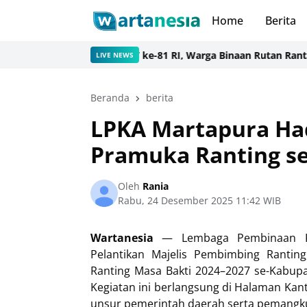
Home
Berita
s Kalsel
Semarak HUT ke-81 RI, Warga Binaan Rutan Rantau Iku
LIVE NEWS
Beranda
berita
LPKA Martapura Had
Pramuka Ranting s
Oleh
Rania
Rabu, 24 Desember 2025 11:42 WIB
Wartanesia
— Lembaga Pembinaan Khu
Pelantikan Majelis Pembimbing Rantin
Ranting Masa Bakti 2024–2027 se-Kabupa
Kegiatan ini berlangsung di Halaman Kan
unsur pemerintah daerah serta pemangku 