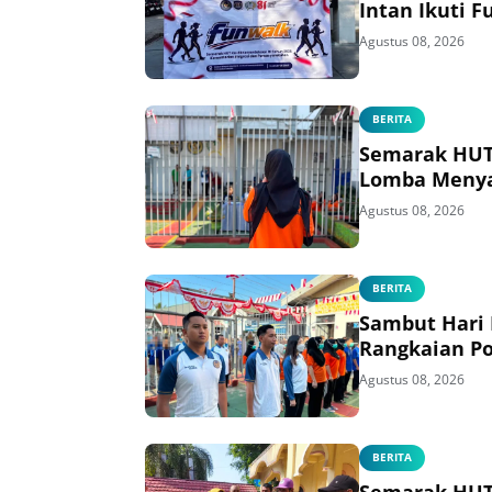
Intan Ikuti 
Agustus 08, 2026
BERITA
Semarak HUT 
Lomba Menya
Agustus 08, 2026
BERITA
Sambut Hari
Rangkaian Po
Agustus 08, 2026
BERITA
Semarak HUT 