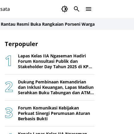
sata
 Resmi Buka Rangkaian Porseni Warga Binaan
Semarak HUT Ke-81
Terpopuler
Lapas Kelas IIA Ngaseman Hadiri
Forum Konsultasi Publik dan
Stakeholder Day Tahun 2025 di KPPN
Cilacap
Dukung Pembinaan Kemandirian
dan Inklusi Keuangan, Lapas Madiun
Serahkan Buku Tabungan dan ATM
BRI kepada Warga Binaan
Forum Komunikasi Kebijakan
Perkuat Sinergi Perumusan Aturan
Berbasis Bukti
Kepala Lapas Kelas IIA Ngaseman