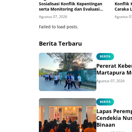
Sosialisasi Konflik Kepentingan
Konflik 
serta Monitoring dan Evaluasi
Caraka 
Caraka LHKAN di Kanwil
Agustus 07, 2026
Agustus 0
Ditjenpas Kalsel
Failed to load posts.
Berita Terbaru
BERITA
Pererat Kebe
Martapura M
Agustus 07, 2026
BERITA
Lapas Perem
Cendekia Nus
Binaan