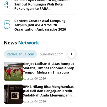
Sambut Kunjungan Wali Kota
Pekalongan ke FABA
Nusakambangan Berdaya
Content Creator Asal Lampung
Terpilih Jadi ASEAN Youth
Organization Ambassador 2026
News
Network
RadarBanua.com
SuaraPost.com
NarasiNews.com
Jej
Genjot Latihan di Atas Rumput
Sintetis, Timnas Indonesia Siap
Tempur Melawan Singapura
Agustus 06, 2026
BPKB Hilang Bisa Menghambat
Jual Beli dan Pengajuan Kredit,
Sudahkah Anda Menyimpannya
di Brankas BPKB?
Agustus 04, 2026