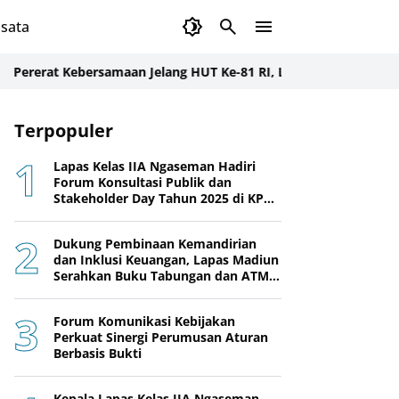
sata
at Kebersamaan Jelang HUT Ke-81 RI, Lapas Perempuan Martapu
Terpopuler
Lapas Kelas IIA Ngaseman Hadiri
Forum Konsultasi Publik dan
Stakeholder Day Tahun 2025 di KPPN
Cilacap
Dukung Pembinaan Kemandirian
dan Inklusi Keuangan, Lapas Madiun
Serahkan Buku Tabungan dan ATM
BRI kepada Warga Binaan
Forum Komunikasi Kebijakan
Perkuat Sinergi Perumusan Aturan
Berbasis Bukti
Kepala Lapas Kelas IIA Ngaseman