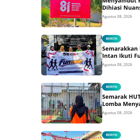
Menyambut HU
Dihiasi Nuan
Agustus 08, 2026
BERITA
Semarakkan H
Intan Ikuti 
Agustus 08, 2026
BERITA
Semarak HUT 
Lomba Menya
Agustus 08, 2026
BERITA