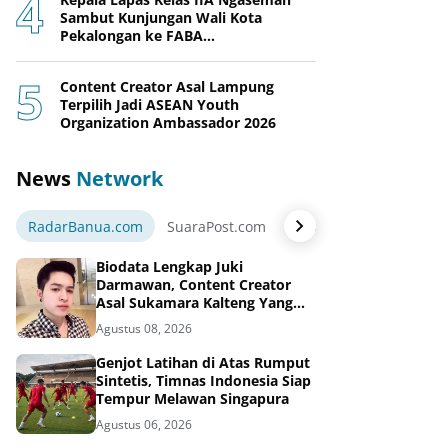
Sambut Kunjungan Wali Kota
Pekalongan ke FABA
Nusakambangan Berdaya
Content Creator Asal Lampung
Terpilih Jadi ASEAN Youth
Organization Ambassador 2026
News
Network
RadarBanua.com
SuaraPost.com
NarasiNews.com
Jej
Biodata Lengkap Juki
Darmawan, Content Creator
Asal Sukamara Kalteng Yang
Sukses Dari Konten Tiktok,
Agustus 08, 2026
Instagram dan Facebook
Genjot Latihan di Atas Rumput
Sintetis, Timnas Indonesia Siap
Tempur Melawan Singapura
Agustus 06, 2026