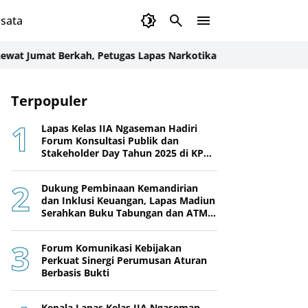
sata
mat Berkah, Petugas Lapas Narkotika Karang Intan Bagikan Ma
Terpopuler
Lapas Kelas IIA Ngaseman Hadiri
Forum Konsultasi Publik dan
Stakeholder Day Tahun 2025 di KPPN
Cilacap
Dukung Pembinaan Kemandirian
dan Inklusi Keuangan, Lapas Madiun
Serahkan Buku Tabungan dan ATM
BRI kepada Warga Binaan
Forum Komunikasi Kebijakan
Perkuat Sinergi Perumusan Aturan
Berbasis Bukti
Kepala Lapas Kelas IIA Ngaseman