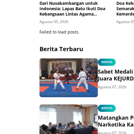
Dari Nusakambangan untuk
Doa Keb
Indonesia: Lapas Batu Ikuti Doa
Semarak
Kebangsaan Lintas Agama
Kemerde
Sambut HUT ke-81 RI
Teguhka
Agustus 05, 2026
Agustus 0
Secara V
Failed to load posts.
Berita Terbaru
BERITA
Sabet Medali
Juara KEJURD
Agustus 07, 2026
BERITA
Matangkan Pe
Narkotika Ka
Agustus 07, 2026