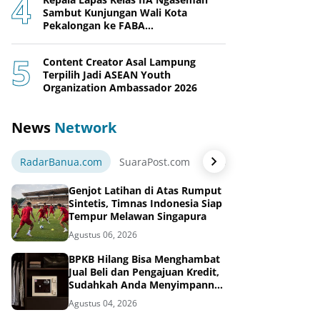
Sambut Kunjungan Wali Kota
Pekalongan ke FABA
Nusakambangan Berdaya
Content Creator Asal Lampung
Terpilih Jadi ASEAN Youth
Organization Ambassador 2026
News
Network
RadarBanua.com
SuaraPost.com
NarasiNews.com
Jej
Genjot Latihan di Atas Rumput
Sintetis, Timnas Indonesia Siap
Tempur Melawan Singapura
Agustus 06, 2026
BPKB Hilang Bisa Menghambat
Jual Beli dan Pengajuan Kredit,
Sudahkah Anda Menyimpannya
di Brankas BPKB?
Agustus 04, 2026