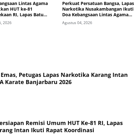
angsaan Lintas Agama
Perkuat Persatuan Bangsa, Lapas
kan HUT ke-81
Narkotika Nusakambangan Ikuti
kaan RI, Lapas Batu
Doa Kebangsaan Lintas Agama
n Semangat Persatuan
dan Kick Off Semarak HUT Ke-81
5, 2026
Agustus 04, 2026
irtual
Kemerdekaan RI
 Emas, Petugas Lapas Narkotika Karang Intan
A Karate Banjarbaru 2026
rsiapan Remisi Umum HUT Ke-81 RI, Lapas
rang Intan Ikuti Rapat Koordinasi