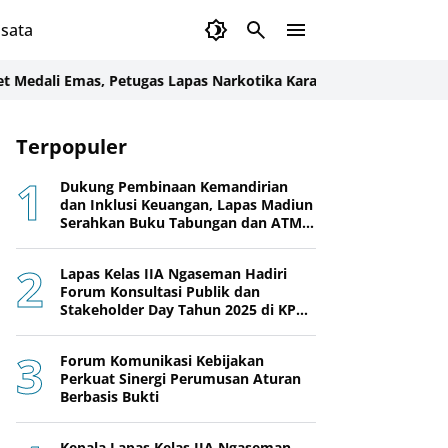
sata
i Emas, Petugas Lapas Narkotika Karang Intan Juara KEJURDA Ka
Terpopuler
Dukung Pembinaan Kemandirian
dan Inklusi Keuangan, Lapas Madiun
Serahkan Buku Tabungan dan ATM
BRI kepada Warga Binaan
Lapas Kelas IIA Ngaseman Hadiri
Forum Konsultasi Publik dan
Stakeholder Day Tahun 2025 di KPPN
Cilacap
Forum Komunikasi Kebijakan
Perkuat Sinergi Perumusan Aturan
Berbasis Bukti
Kepala Lapas Kelas IIA Ngaseman