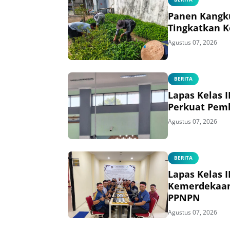
Panen Kangk
Tingkatkan 
Agustus 07, 2026
BERITA
Lapas Kelas 
Perkuat Pem
Agustus 07, 2026
BERITA
Lapas Kelas 
Kemerdekaan
PPNPN
Agustus 07, 2026