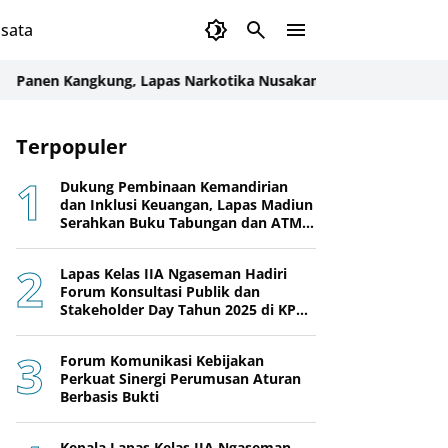
sata
 Kangkung, Lapas Narkotika Nusakambangan Tingkatkan Keman
Terpopuler
Dukung Pembinaan Kemandirian
dan Inklusi Keuangan, Lapas Madiun
Serahkan Buku Tabungan dan ATM
BRI kepada Warga Binaan
Lapas Kelas IIA Ngaseman Hadiri
Forum Konsultasi Publik dan
Stakeholder Day Tahun 2025 di KPPN
Cilacap
Forum Komunikasi Kebijakan
Perkuat Sinergi Perumusan Aturan
Berbasis Bukti
Kepala Lapas Kelas IIA Ngaseman