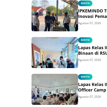
BERITA
IPKEMINDO T
Inovasi Pema
Agustus 07, 2026
BERITA
Lapas Kelas 
Binaan di RS
Agustus 07, 2026
BERITA
Lapas Kelas 
Officer Camp
Agustus 07, 2026