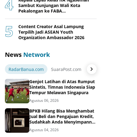
Sambut Kunjungan Wali Kota
Pekalongan ke FABA
Nusakambangan Berdaya
Content Creator Asal Lampung
Terpilih Jadi ASEAN Youth
Organization Ambassador 2026
News
Network
RadarBanua.com
SuaraPost.com
NarasiNews.com
Jej
Genjot Latihan di Atas Rumput
Sintetis, Timnas Indonesia Siap
Tempur Melawan Singapura
Agustus 06, 2026
BPKB Hilang Bisa Menghambat
Jual Beli dan Pengajuan Kredit,
Sudahkah Anda Menyimpannya
di Brankas BPKB?
Agustus 04, 2026