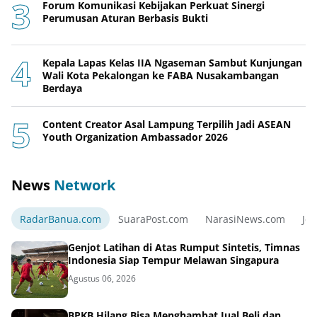
Forum Komunikasi Kebijakan Perkuat Sinergi
Perumusan Aturan Berbasis Bukti
Kepala Lapas Kelas IIA Ngaseman Sambut Kunjungan
Wali Kota Pekalongan ke FABA Nusakambangan
Berdaya
Content Creator Asal Lampung Terpilih Jadi ASEAN
Youth Organization Ambassador 2026
News
Network
RadarBanua.com
SuaraPost.com
NarasiNews.com
Jej
Genjot Latihan di Atas Rumput Sintetis, Timnas
Indonesia Siap Tempur Melawan Singapura
Agustus 06, 2026
BPKB Hilang Bisa Menghambat Jual Beli dan