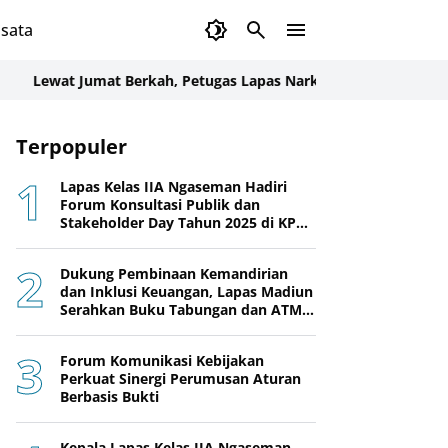
sata
wat Jumat Berkah, Petugas Lapas Narkotika Karang Intan Bagi
Terpopuler
Lapas Kelas IIA Ngaseman Hadiri
Forum Konsultasi Publik dan
Stakeholder Day Tahun 2025 di KPPN
Cilacap
Dukung Pembinaan Kemandirian
dan Inklusi Keuangan, Lapas Madiun
Serahkan Buku Tabungan dan ATM
BRI kepada Warga Binaan
Forum Komunikasi Kebijakan
Perkuat Sinergi Perumusan Aturan
Berbasis Bukti
Kepala Lapas Kelas IIA Ngaseman