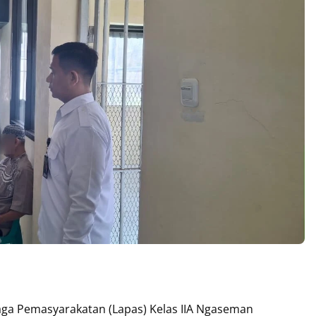
ga Pemasyarakatan (Lapas) Kelas IIA Ngaseman