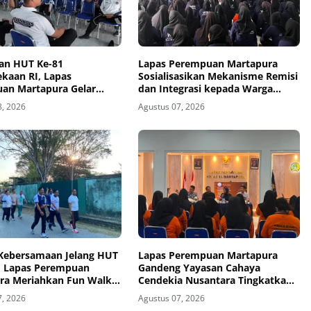
an HUT Ke-81
Lapas Perempuan Martapura
kaan RI, Lapas
Sosialisasikan Mekanisme Remisi
an Martapura Gelar
dan Integrasi kepada Warga
 Antarpetugas
Binaan
8, 2026
Agustus 07, 2026
 Kebersamaan Jelang HUT
Lapas Perempuan Martapura
I, Lapas Perempuan
Gandeng Yayasan Cahaya
ra Meriahkan Fun Walk
Cendekia Nusantara Tingkatkan
 Kakanwil
Literasi Hukum Warga Binaan
7, 2026
Agustus 07, 2026