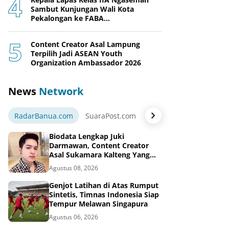
Sambut Kunjungan Wali Kota
Pekalongan ke FABA
Nusakambangan Berdaya
Content Creator Asal Lampung
Terpilih Jadi ASEAN Youth
Organization Ambassador 2026
News
Network
RadarBanua.com
SuaraPost.com
NarasiNews.com
Jej
Biodata Lengkap Juki
Darmawan, Content Creator
Asal Sukamara Kalteng Yang
Sukses Dari Konten Tiktok,
Agustus 08, 2026
Instagram dan Facebook
Genjot Latihan di Atas Rumput
Sintetis, Timnas Indonesia Siap
Tempur Melawan Singapura
Agustus 06, 2026