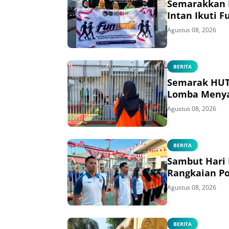
Semarakkan H
Intan Ikuti 
Agustus 08, 2026
BERITA
Semarak HUT 
Lomba Menya
Agustus 08, 2026
BERITA
Sambut Hari
Rangkaian Po
Agustus 08, 2026
BERITA