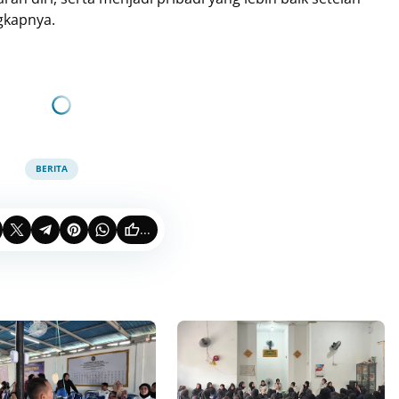
gkapnya.
BERITA
...