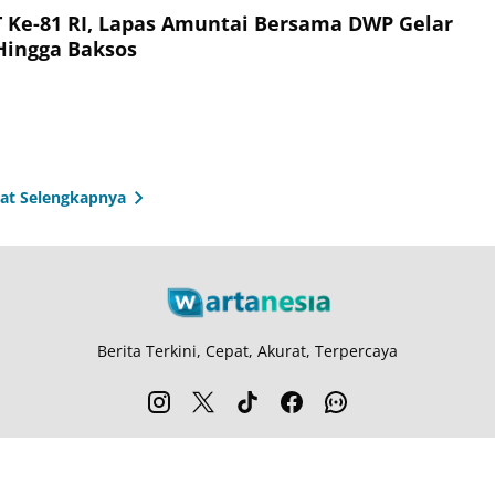
Ke-81 RI, Lapas Amuntai Bersama DWP Gelar
 Hingga Baksos
hat Selengkapnya
Berita Terkini, Cepat, Akurat, Terpercaya
entang Kami
Langganan
Kebijakan Privasi
Kode Etik
Info Kerjasama
Ka
© 2026
Wartanesia.com
. All rights reserved.