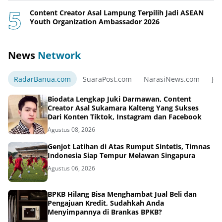
Content Creator Asal Lampung Terpilih Jadi ASEAN
Youth Organization Ambassador 2026
News
Network
RadarBanua.com
SuaraPost.com
NarasiNews.com
Jej
Biodata Lengkap Juki Darmawan, Content
Creator Asal Sukamara Kalteng Yang Sukses
Dari Konten Tiktok, Instagram dan Facebook
Agustus 08, 2026
Genjot Latihan di Atas Rumput Sintetis, Timnas
Indonesia Siap Tempur Melawan Singapura
Agustus 06, 2026
BPKB Hilang Bisa Menghambat Jual Beli dan
Pengajuan Kredit, Sudahkah Anda
Menyimpannya di Brankas BPKB?