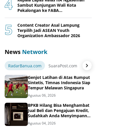
Sambut Kunjungan Wali Kota
Pekalongan ke FABA
Nusakambangan Berdaya
Content Creator Asal Lampung
Terpilih Jadi ASEAN Youth
Organization Ambassador 2026
News
Network
RadarBanua.com
SuaraPost.com
NarasiNews.com
Jej
Genjot Latihan di Atas Rumput
Sintetis, Timnas Indonesia Siap
Tempur Melawan Singapura
Agustus 06, 2026
BPKB Hilang Bisa Menghambat
Jual Beli dan Pengajuan Kredit,
Sudahkah Anda Menyimpannya
di Brankas BPKB?
Agustus 04, 2026