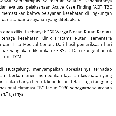
anwil Kemenimipas Kalimantan Selatan. Kehadirannya
an evaluasi pelaksanaan Active Case Finding (ACF) TBC
us memastikan bahwa pelayanan kesehatan di lingkungan
 dan standar pelayanan yang ditetapkan.
dada diikuti sebanyak 250 Warga Binaan Rutan Rantau.
h tenaga kesehatan Klinik Pratama Rutan, sementara
m dari Tirta Medical Center. Dari hasil pemeriksaan hari
ahak yang akan dikirimkan ke RSUD Datu Sanggul untuk
metode TCM.
ldi Hutagalung, menyampaikan apresiasinya terhadap
 “Kami berkomitmen memberikan layanan kesehatan yang
ni bukan hanya bentuk kepedulian, tetapi juga tanggung
asional eliminasi TBC tahun 2030 sebagaimana arahan
an,” ujarnya.