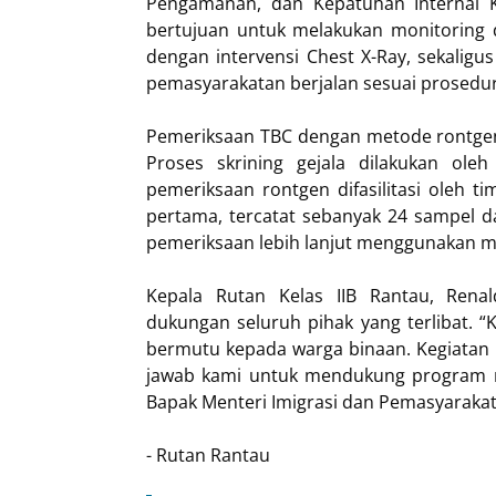
Pengamanan, dan Kepatuhan Internal K
bertujuan untuk melakukan monitoring d
dengan intervensi Chest X-Ray, sekalig
pemasyarakatan berjalan sesuai prosedur
Pemeriksaan TBC dengan metode rontgen 
Proses skrining gejala dilakukan ole
pemeriksaan rontgen difasilitasi oleh ti
pertama, tercatat sebanyak 24 sampel d
pemeriksaan lebih lanjut menggunakan 
Kepala Rutan Kelas IIB Rantau, Rena
dukungan seluruh pihak yang terlibat.
bermutu kepada warga binaan. Kegiatan i
jawab kami untuk mendukung program n
Bapak Menteri Imigrasi dan Pemasyarakat
- Rutan Rantau