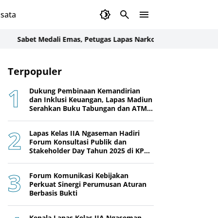
sata
bet Medali Emas, Petugas Lapas Narkotika Karang Intan Juara K
Terpopuler
Dukung Pembinaan Kemandirian
dan Inklusi Keuangan, Lapas Madiun
Serahkan Buku Tabungan dan ATM
BRI kepada Warga Binaan
Lapas Kelas IIA Ngaseman Hadiri
Forum Konsultasi Publik dan
Stakeholder Day Tahun 2025 di KPPN
Cilacap
Forum Komunikasi Kebijakan
Perkuat Sinergi Perumusan Aturan
Berbasis Bukti
Kepala Lapas Kelas IIA Ngaseman