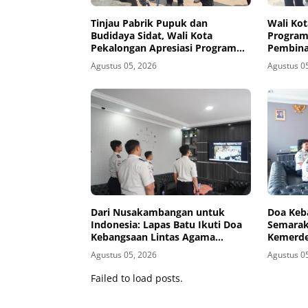
Tinjau Pabrik Pupuk dan
Wali Kot
Budidaya Sidat, Wali Kota
Program
Pekalongan Apresiasi Program
Pembina
Ketahanan Pangan di
Nusaka
Agustus 05, 2026
Agustus 0
Nusakambangan
Dari Nusakambangan untuk
Doa Keb
Indonesia: Lapas Batu Ikuti Doa
Semarak
Kebangsaan Lintas Agama
Kemerde
Sambut HUT ke-81 RI
Teguhka
Agustus 05, 2026
Agustus 0
Secara V
Failed to load posts.