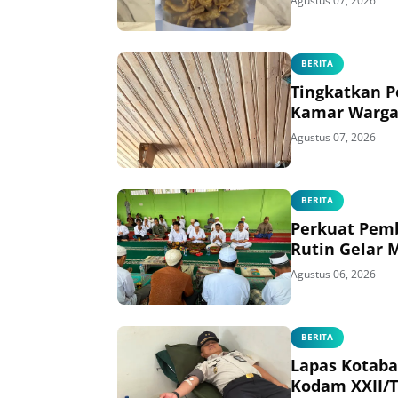
Agustus 07, 2026
BERITA
Tingkatkan P
Kamar Warga
Agustus 07, 2026
BERITA
Perkuat Pemb
Rutin Gelar 
Agustus 06, 2026
BERITA
Lapas Kotaba
Kodam XXII/