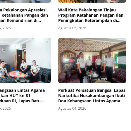
a Pekalongan Apresiasi
Wali Kota Pekalongan Tinjau
 Ketahanan Pangan dan
Program Ketahanan Pangan dan
an Kemandirian di
Peningkatan Keterampilan di
mbangan
Nusakambangan
5, 2026
Agustus 05, 2026
angsaan Lintas Agama
Perkuat Persatuan Bangsa, Lapas
kan HUT ke-81
Narkotika Nusakambangan Ikuti
kaan RI, Lapas Batu
Doa Kebangsaan Lintas Agama
n Semangat Persatuan
dan Kick Off Semarak HUT Ke-81
5, 2026
Agustus 04, 2026
irtual
Kemerdekaan RI