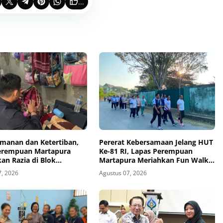
...
amanan dan Ketertiban,
Pererat Kebersamaan Jelang HUT
erempuan Martapura
Ke-81 RI, Lapas Perempuan
kan Razia di Blok
Martapura Meriahkan Fun Walk
 Security
Bersama Kakanwil
7, 2026
Agustus 07, 2026