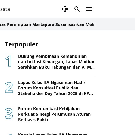
sata
mpuan Martapura Sosialisasikan Mekanisme Remisi dan Integras
Terpopuler
Dukung Pembinaan Kemandirian
dan Inklusi Keuangan, Lapas Madiun
Serahkan Buku Tabungan dan ATM
BRI kepada Warga Binaan
Lapas Kelas IIA Ngaseman Hadiri
Forum Konsultasi Publik dan
Stakeholder Day Tahun 2025 di KPPN
Cilacap
Forum Komunikasi Kebijakan
Perkuat Sinergi Perumusan Aturan
Berbasis Bukti
Kepala Lapas Kelas IIA Ngaseman