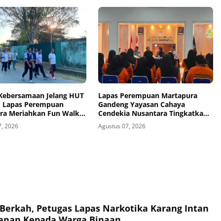
 Kebersamaan Jelang HUT
Lapas Perempuan Martapura
I, Lapas Perempuan
Gandeng Yayasan Cahaya
ra Meriahkan Fun Walk
Cendekia Nusantara Tingkatkan
 Kakanwil
Literasi Hukum Warga Binaan
7, 2026
Agustus 07, 2026
Berkah, Petugas Lapas Narkotika Karang Intan
anan Kepada Warga Binaan