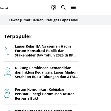
sata
t Jumat Berkah, Petugas Lapas Narkotika Karang Intan Bagika
Terpopuler
Lapas Kelas IIA Ngaseman Hadiri
Forum Konsultasi Publik dan
Stakeholder Day Tahun 2025 di KPPN
Cilacap
Dukung Pembinaan Kemandirian
dan Inklusi Keuangan, Lapas Madiun
Serahkan Buku Tabungan dan ATM
BRI kepada Warga Binaan
Forum Komunikasi Kebijakan
Perkuat Sinergi Perumusan Aturan
Berbasis Bukti
Kepala Lapas Kelas IIA Ngaseman