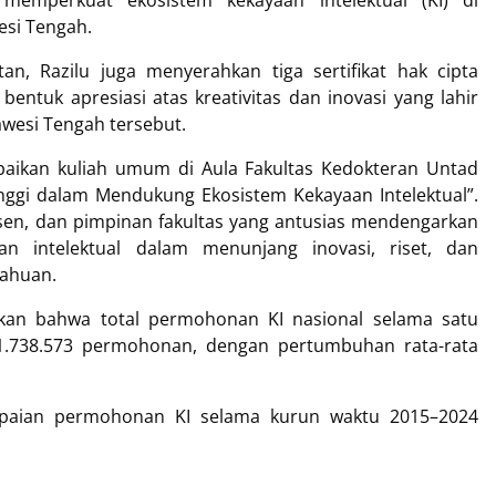
mperkuat ekosistem kekayaan intelektual (KI) di
esi Tengah.
n, Razilu juga menyerahkan tiga sertifikat hak cipta
entuk apresiasi atas kreativitas dan inovasi yang lahir
wesi Tengah tersebut.
aikan kuliah umum di Aula Fakultas Kedokteran Untad
ggi dalam Mendukung Ekosistem Kekayaan Intelektual”.
osen, dan pimpinan fakultas yang antusias mendengarkan
n intelektual dalam menunjang inovasi, riset, dan
ahuan.
kan bahwa total permohonan KI nasional selama satu
 1.738.573 permohonan, dengan pertumbuhan rata-rata
capaian permohonan KI selama kurun waktu 2015–2024