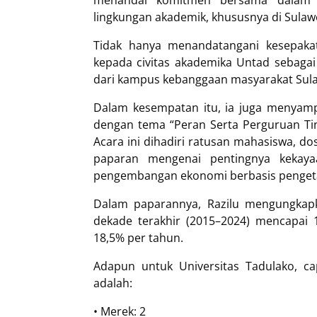
menandai komitmen bersama dalam me
lingkungan akademik, khususnya di Sulaw
Tidak hanya menandatangani kesepakata
kepada civitas akademika Untad sebagai b
dari kampus kebanggaan masyarakat Sula
Dalam kesempatan itu, ia juga menyamp
dengan tema “Peran Serta Perguruan Tin
Acara ini dihadiri ratusan mahasiswa, d
paparan mengenai pentingnya kekayaa
pengembangan ekonomi berbasis penget
Dalam paparannya, Razilu mengungkap
dekade terakhir (2015–2024) mencapai
18,5% per tahun.
Adapun untuk Universitas Tadulako, 
adalah:
• Merek: 2