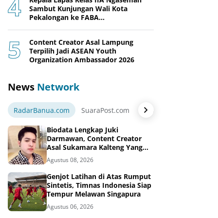
Sambut Kunjungan Wali Kota
Pekalongan ke FABA
Nusakambangan Berdaya
Content Creator Asal Lampung
Terpilih Jadi ASEAN Youth
Organization Ambassador 2026
News
Network
RadarBanua.com
SuaraPost.com
NarasiNews.com
Jej
Biodata Lengkap Juki
Darmawan, Content Creator
Asal Sukamara Kalteng Yang
Sukses Dari Konten Tiktok,
Agustus 08, 2026
Instagram dan Facebook
Genjot Latihan di Atas Rumput
Sintetis, Timnas Indonesia Siap
Tempur Melawan Singapura
Agustus 06, 2026